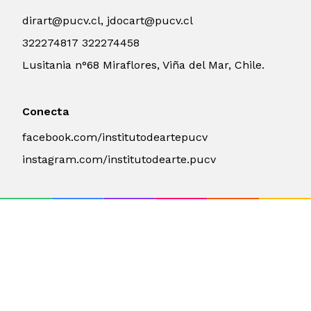
dirart@pucv.cl, jdocart@pucv.cl
322274817 322274458
Lusitania n°68 Miraflores, Viña del Mar, Chile.
Conecta
facebook.com/institutodeartepucv
instagram.com/institutodearte.pucv