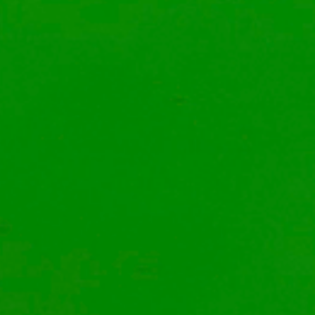
MAY
15
Seminario Central 
presenta su segun
“¿Cómo empezar? 
invención y extrav
Ver más