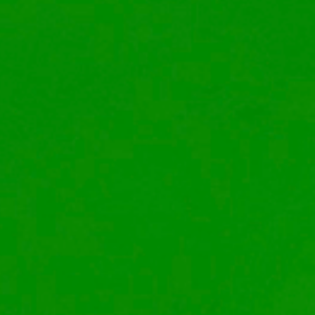
de Investigación
da sesión del ciclo
Sobre creación,
ío”