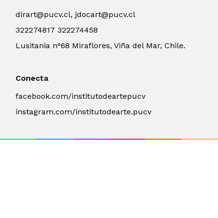
dirart@pucv.cl, jdocart@pucv.cl
322274817 322274458
Lusitania n°68 Miraflores, Viña del Mar, Chile.
Conecta
facebook.com/institutodeartepucv
instagram.com/institutodearte.pucv