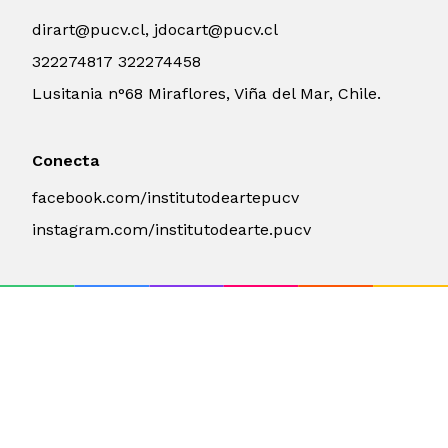
dirart@pucv.cl, jdocart@pucv.cl
322274817 322274458
Lusitania n°68 Miraflores, Viña del Mar, Chile.
Conecta
facebook.com/institutodeartepucv
instagram.com/institutodearte.pucv