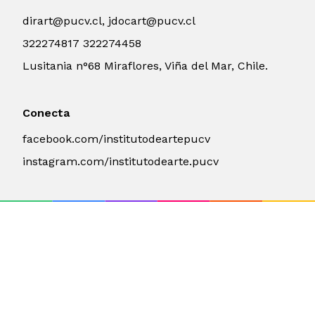
dirart@pucv.cl, jdocart@pucv.cl
322274817 322274458
Lusitania n°68 Miraflores, Viña del Mar, Chile.
Conecta
facebook.com/institutodeartepucv
instagram.com/institutodearte.pucv