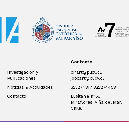
Contacto
Investigación y
dirart@pucv.cl,
Publicaciones
jdocart@pucv.cl
Noticias & Actividades
322274817 322274458
Contacto
Lusitania n°68
Miraflores, Viña del Mar,
Chile.