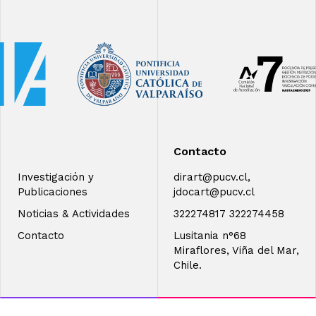
Contacto
Investigación y
dirart@pucv.cl,
Publicaciones
jdocart@pucv.cl
Noticias & Actividades
322274817 322274458
Contacto
Lusitania n°68
Miraflores, Viña del Mar,
Chile.