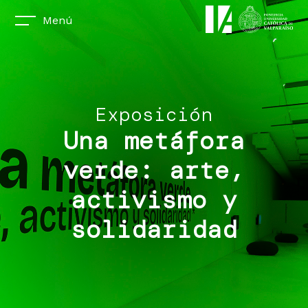
Menú
Exposición
Una metáfora
verde: arte,
activismo y
solidaridad