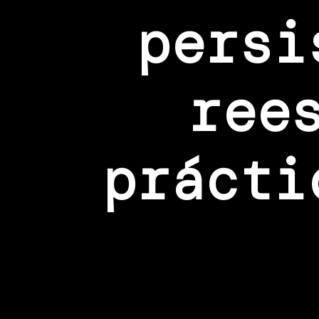
persi
ree
prácti