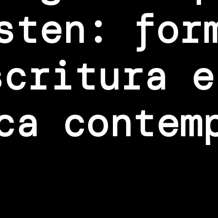
sten: for
scritura e
ca contem