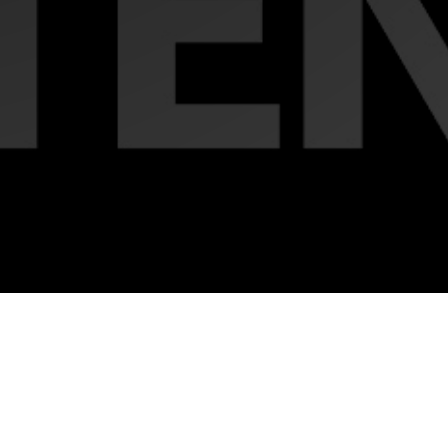
nea no como una forma
formación. Las propuestas
tir, como una condición que
la percepción y la