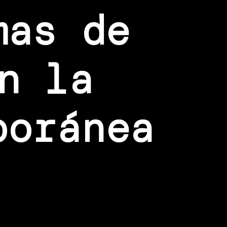
mas de
n la
poránea