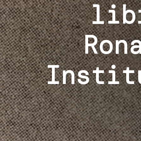
lib
Ron
Instit