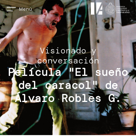
Menú
Visionado y
conversación
Película "El sueño
del caracol" de
Álvaro Robles G.