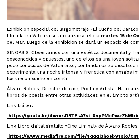
Exhibición especial del largometraje «El Sueño del Caraco
filmada en Valparaíso a realizarse el día
martes 15 de O
del Mar. Luego de la exhibición se dará un espacio de conv
SINOPSIS: Observamos con una estética documental y frag
desconocidos y opuestos, uno de ellos es una joven solita
poco conocidos de Valparaíso, contándonos su desolado mu
experimenta una noche intensa y frenética con amigos i
los une un sueño en común.
Álvaro Robles, Director de cine, Poeta y Artista. Ha real
libros de poesía entre otras actividades en el ámbito artís
Link tráiler:
https://youtu.be/4wnrsD5TFsA?si=XnpPMcPwzZkMbb
Link Libro digital gratuito »Cine Liminal» de Álvaro Robles:
https://www.mediafire.com/file/4qqqj3hoeb91plo/CIN