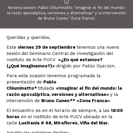
Novena sesión: Pablo Chiuminatto "Imaginar el fin del mundo:
la razón apocalíptica, versiones y alternativas" y la intervención
de Bruno Cuneo "Zona Franca".
Queridas y queridos,
Este
viernes 29
de septiembre
tenemos una nueva
sesión
del Seminario Central de Investigación del
Instituto de Arte PUCV
«¿En qué estamos?
(¿Qué imaginamos?)»
dirigido por Pablo Oyarzún.
Para esta ocasión tenemos programada la
presentación de
Pablo
Chiuminatto*
titulada
«
Imaginar el fin del mundo: la
razón apocalíptica, versiones y alternativas»
y la
intervención de
Bruno Cuneo
**
«Zona Franca»
.
El encuentro es en el horario de siempre, a las
18:00
horas
en el Instituto de Arte PUCV ubicado en la
calle
Lusitania # 68, Miraflores, Viña del Mar.
Apunto las próximas fechas: