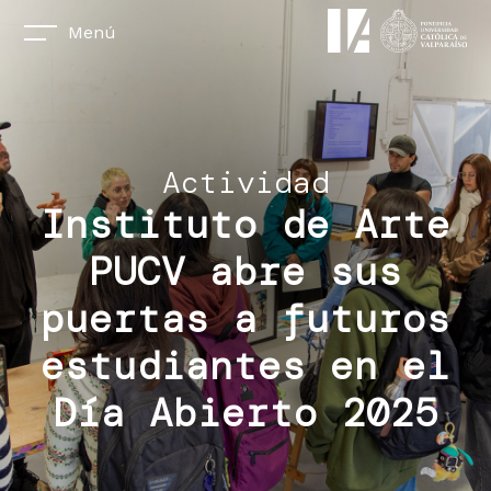
Menú
Actividad
Instituto de Arte
PUCV abre sus
puertas a futuros
estudiantes en el
Día Abierto 2025