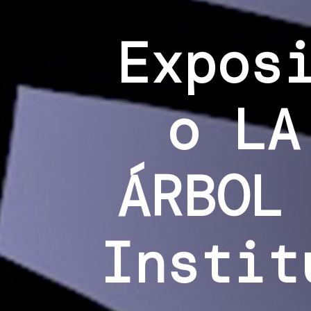
Expos
o LA
ÁRBOL
Instit