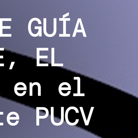
E GUÍA
E, EL
 en el
te PUCV