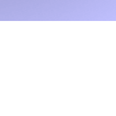
 de guía o la serpiente, el
as de la generación 2024. La
 Hermosilla y Nicolás
lexión sobre el peso, la
completo y esta vez no es la
n, Aracely Hermosilla y
stituto de Arte, compañeros
 textil, capaces de
ra reflexionar –cada uno a su
ven a tejer– se unen entre sí
 No cualquier nudo, sino el