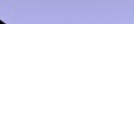
El Instituto de Arte PUCV presenta la exposición «As
árbol y el lago», una muestra de obras seleccionad
exposición reúne las obras de Pía Catalán, Aracely
Vergara, artistas que exploran el arte textil y la ref
memoria y el material.
Amalia Cross, curadora de la muestra nos dice:
“Una selección es siempre un ejercicio parcial e in
excepción. Aquí se exhiben las obras de Pía Catalá
Nicolás Vergara: artistas que se formaron en el In
de generación que comparten interés en trabajar lo
deshacer, transformar o reutilizar lo existente, pa
manera– sobre el peso, la memoria y el material.
En la exposición las obras –que se descosen y vuel
por medio de un nudo imaginario dentro de la sala.