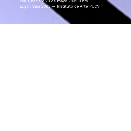
Inauguración: 20 de mayo - 18:00 hrs.
Lugar: Sala 2063 — Instituto de Arte PUCV