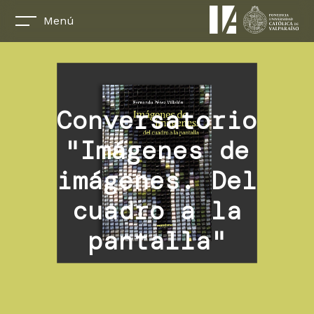
Menú
Conversatorio
"Imágenes de
imágenes. Del
cuadro a la
pantalla"