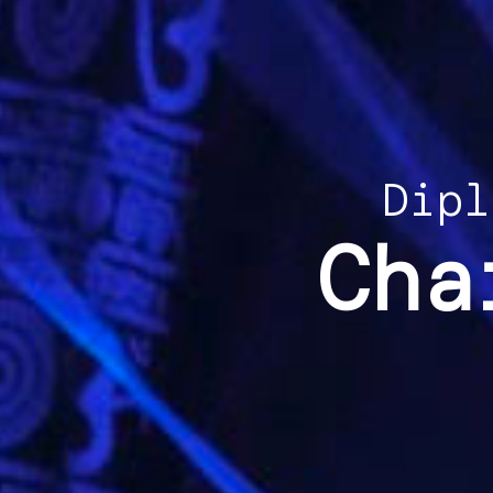
Dipl
Cha