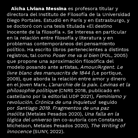
*
Aïcha Liviana Messina
es profesora titular y
directora del Instituto de Filosofía de la Universidad
Diego Portales. Estudió en París y en Estrasburgo, y
se doctoró con una tesis titulada «El destino
inocente de la filosofía ». Se interesa en particular
en la relación entre filosofía y literatura y en
problemas contemporáneos del pensamiento
político. Ha escrito libros pertenecientes a distintos
registros, tal como
Poser me va si bien
(POL, 2005)
que propone una aproximación filosófica del
modelo posando ante artistas,
Amour/Argent. Le
livre blanc des manuscrits de 1844 (
Le portique,
2009)
,
que aborda la relación entre amor y dinero
en el joven Marx,
L’anarchie de la paix. Levinas et la
philosophie politique
(CNRS 2018, publicado en
castellano por la editorial UDP 2021),
Feminismo y
revolución. Crónica de una inquietud
seguido
por
Santiago 2019
.
Fragmentos de una paz
insólita
(Metales Pesados 2020),
Una falla en la
lógica del universo
(en co-autoría con Constanza
Michelson, Metales Pesados 2020),
The Writing of
innocence
(SUNY, 2022).