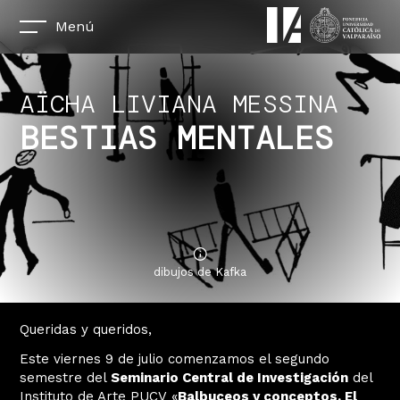
Menú
AÏCHA LIVIANA MESSINA
BESTIAS MENTALES
dibujos de Kafka
Queridas y queridos,
Este viernes 9 de julio comenzamos el segundo
semestre del
Seminario Central de Investigación
del
Instituto de Arte PUCV «
Balbuceos y conceptos. El