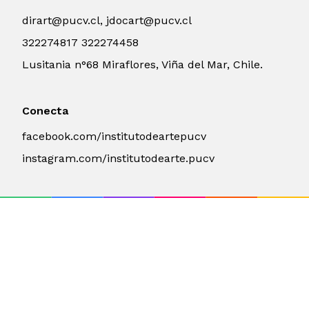
dirart@pucv.cl, jdocart@pucv.cl
322274817 322274458
Lusitania n°68 Miraflores, Viña del Mar, Chile.
Conecta
facebook.com/institutodeartepucv
instagram.com/institutodearte.pucv