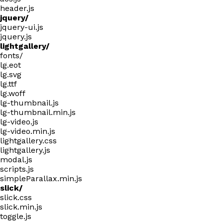
header.js
jquery/
jquery-ui.js
jquery.js
lightgallery/
fonts/
lg.eot
lg.svg
lg.ttf
lg.woff
lg-thumbnail.js
lg-thumbnail.min.js
lg-video.js
lg-video.min.js
lightgallery.css
lightgallery.js
modal.js
scripts.js
simpleParallax.min.js
slick/
slick.css
slick.min.js
toggle.js