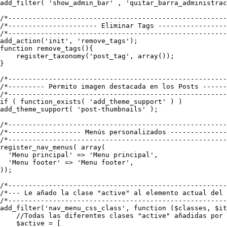
add_filter( 'show_admin_bar' , 'quitar_barra_administrac
/*------------------------------------------------------
/*---------------------- Eliminar Tags -----------------
/*------------------------------------------------------
add_action('init', 'remove_tags');

function remove_tags(){

    register_taxonomy('post_tag', array());

}

/*------------------------------------------------------
/*--------- Permito imagen destacada en los Posts ------
/*------------------------------------------------------
if ( function_exists( 'add_theme_support' ) )

add_theme_support( 'post-thumbnails' );

/*------------------------------------------------------
/*------------------ Menús personalizados --------------
/*------------------------------------------------------
register_nav_menus( array(

  'Menu principal' => 'Menu principal',

  'Menu footer' => 'Menu footer',

));

/*------------------------------------------------------
/*--- Le añado la clase "active" al elemento actual del 
/*------------------------------------------------------
add_filter('nav_menu_css_class', function ($classes, $it
    //Todas las diferentes clases "active" añadidas por 
    $active = [
