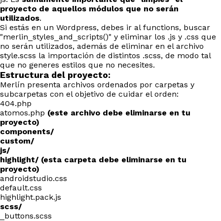
proyecto de aquellos módulos que no serán
utilizados
.
Si estás en un Wordpress, debes ir al functions, buscar
"merlin_styles_and_scripts()" y eliminar los .js y .css que
no serán utilizados, además de eliminar en el archivo
style.scss la importación de distintos .scss, de modo tal
que no generes estilos que no necesites.
Estructura del proyecto:
Merlín presenta archivos ordenados por carpetas y
subcarpetas con el objetivo de cuidar el orden:
404.php
atomos.php
(este archivo debe eliminarse en tu
proyecto)
components/
custom/
js/
highlight/ (esta carpeta debe eliminarse en tu
proyecto)
androidstudio.css
default.css
highlight.pack.js
scss/
_buttons.scss