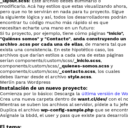
_layout.scss:
Este archivo debes eliminarlo ó
modificarlo. Acá hay estilos que estas visualizando ahora,
pero que no te servirán en nada para tu proyecto. Sigue
la siguiente lógica y así, todos los desarrolladores podrán
encontrar tu código mucho más rápido si es que
necesitan echarte una mano en un futuro:
Si tu proyecto, por ejemplo, tiene cómo páginas
"Inicio",
"Quiénes somos" y "Contacto"
,
anda construyendo un
archivo .scss por cada una de ellas
, de manera tal que
exista una consistencia. En este hipotético caso, los
archivos que darían estilos a cada una de estas páginas
serían components/custom/scss/
_inicio.scss
,
components/custom/scss/
_quienes-somos.scss
y
components/custom/scss/
_contacto.scss
, los cuales
debes llamar desde el archivo
style.scss
.
Merlín para Wordpress
Instalación de un nuevo proyecto:
Comienza por lo básico: Descarga la
última versión de W
Crea una nueva carpeta dentro de
want.cl/dev/
con el no
Mientras se suben los archivos al servidor, pídele a tu j
Duplica el archivo
wp-config-sample.php
que se encontr
Asígnale la bbdd, el user y pass que existe para desarroll
El tema: