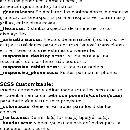
atributos generales, como el peso, la
alineación/justificado y tamaños.
_general.scss:
Se declaran los contenedores, elementos
gráficos, los breakpoints para el responsive, columnas y
grillas, entre otras cosas.
_flex.scss:
Distintos aspectos de un elemento con
display: flex.
_animations.scss:
Efectos de animación (zoom, zoom-
out) y transiciones para hacer mas "suave" transiciones
entre :hover o lo que estimes conveniente.
_responsive_desktop.scss:
Estilos para alguna
resolución de escritorio más pequeña.
_responsive_tablet.scss:
Estilos para tablets.
_responsive_phone.scss:
Estilos para smartphones.
SCSS Customizable:
Puedes comenzar a editar todos aquellos .scss que se
encuentran en la carpeta
components/custom/scss/
para darle vida a tu nuevo proyecto:
_colors.scss:
Generar variables para los distintos
colores.
_fonts.scss:
Definir la(s) familia(s) tipográfica(s).
_header.scss:
Vienen ya, estilos pre-definidos para la
cabecera, tales cómo: