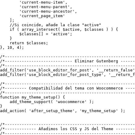
        'current-menu-item',

        'current-menu-parent',

        'current-menu-ancestor',

        'current_page_item'

    ];

    //Si coincide, añade la clase "active"

    if ( array_intersect( $active, $classes ) ) {

        $classes[] = 'active';

    }

    return $classes;

}, 10, 4);

/*------------------------------------------------------
/*---------------------------- Eliminar Gutenberg ------
/*------------------------------------------------------
add_filter('use_block_editor_for_post', '__return_false'
add_filter('use_block_editor_for_post_type', '__return_f
/*------------------------------------------------------
/*--------- Compatibilidad del tema con Woocommerce ----
/*------------------------------------------------------
function my_theme_setup() {

    add_theme_support( 'woocommerce' );

}

add_action( 'after_setup_theme', 'my_theme_setup' );

/*------------------------------------------------------
/*------------- Añadimos los CSS y JS del Theme --------
/*------------------------------------------------------