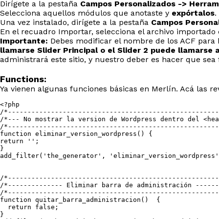
Dirígete a la pestaña
Campos Personalizados -> Herram
Selecciona aquellos módulos que anotaste y
expórtalos
.
Una vez instalado, dirígete a la pestaña
Campos Personal
En el recuadro Importar, selecciona el archivo importado
Importante:
Debes modificar el nombre de los ACF para h
llamarse Slider Principal o el Slider 2 puede llamarse
administrará este sitio, y nuestro deber es hacer que sea fá
Functions:
Ya vienen algunas funciones básicas en Merlín. Acá las r
<?php

/*------------------------------------------------------
/*--- No mostrar la version de Wordpress dentro del <hea
/*------------------------------------------------------
function eliminar_version_wordpress() {

return '';

}

add_filter('the_generator', 'eliminar_version_wordpress'
/*------------------------------------------------------
/*-------------- Eliminar barra de administración ------
/*------------------------------------------------------
function quitar_barra_administracion()  {

  return false;

}
