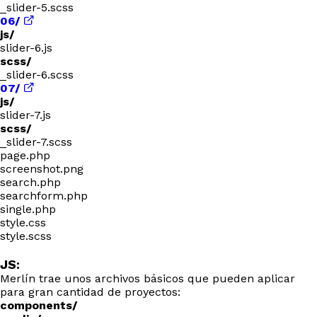
_slider-5.scss
06/
js/
slider-6.js
scss/
_slider-6.scss
07/
js/
slider-7.js
scss/
_slider-7.scss
page.php
screenshot.png
search.php
searchform.php
single.php
style.css
style.scss
JS:
Merlín trae unos archivos básicos que pueden aplicar
para gran cantidad de proyectos:
components/