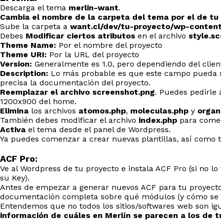
Descarga el tema
merlin-want
.
Cambia el nombre de la carpeta del tema por el de tu
Sube la carpeta a
want.cl/dev/tu-proyecto/wp-conten
Debes
Modificar ciertos atributos
en el archivo
style.sc
Theme Name:
Por el nombre del proyecto
Theme URI:
Por la URL del proyecto
Version:
Generalmente es 1.0, pero dependiendo del client
Description:
Lo más probable es que este campo pueda se
precisa la documentación del proyecto.
Reemplazar el archivo screenshot.png
. Puedes pedirle 
1200x900 del home.
Elimina
los archivos
atomos.php
,
moleculas.php
y
organ
También debes modificar el archivo
index.php
para comen
Activa
el tema desde el panel de Wordpress.
Ya puedes comenzar a crear nuevas plantillas, así como 
ACF Pro:
Ve al Wordpress de tu proyecto e instala ACF Pro (si no lo
su Key).
Antes de empezar a generar nuevos ACF para tu proyect
documentación completa sobre qué módulos (y cómo se ll
Entendemos que no todos los sitios/softwares web son igu
información de cuáles en Merlín se parecen a los de t