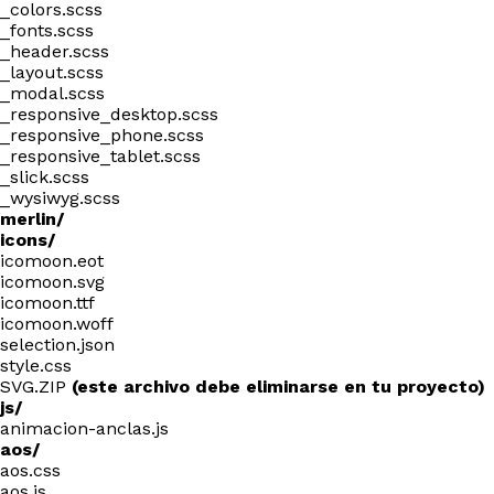
_colors.scss
_fonts.scss
_header.scss
_layout.scss
_modal.scss
_responsive_desktop.scss
_responsive_phone.scss
_responsive_tablet.scss
_slick.scss
_wysiwyg.scss
merlin/
icons/
icomoon.eot
icomoon.svg
icomoon.ttf
icomoon.woff
selection.json
style.css
SVG.ZIP
(este archivo debe eliminarse en tu proyecto)
js/
animacion-anclas.js
aos/
aos.css
aos.js