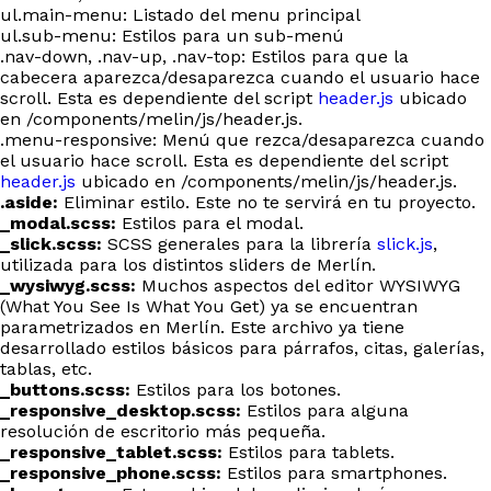
ul.main-menu: Listado del menu principal
ul.sub-menu: Estilos para un sub-menú
.nav-down, .nav-up, .nav-top: Estilos para que la
cabecera aparezca/desaparezca cuando el usuario hace
scroll. Esta es dependiente del script
header.js
ubicado
en /components/melin/js/header.js.
.menu-responsive: Menú que rezca/desaparezca cuando
el usuario hace scroll. Esta es dependiente del script
header.js
ubicado en /components/melin/js/header.js.
.aside:
Eliminar estilo. Este no te servirá en tu proyecto.
_modal.scss:
Estilos para el modal.
_slick.scss:
SCSS generales para la librería
slick.js
,
utilizada para los distintos sliders de Merlín.
_wysiwyg.scss:
Muchos aspectos del editor WYSIWYG
(What You See Is What You Get) ya se encuentran
parametrizados en Merlín. Este archivo ya tiene
desarrollado estilos básicos para párrafos, citas, galerías,
tablas, etc.
_buttons.scss:
Estilos para los botones.
_responsive_desktop.scss:
Estilos para alguna
resolución de escritorio más pequeña.
_responsive_tablet.scss:
Estilos para tablets.
_responsive_phone.scss:
Estilos para smartphones.