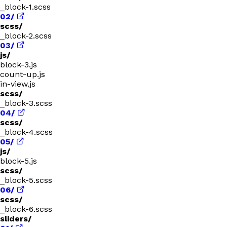
_block-1.scss
02/
scss/
_block-2.scss
03/
js/
block-3.js
count-up.js
in-view.js
scss/
_block-3.scss
04/
scss/
_block-4.scss
05/
js/
block-5.js
scss/
_block-5.scss
06/
scss/
_block-6.scss
sliders/