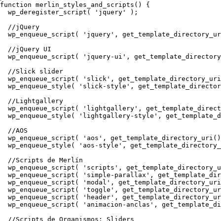
function merlin_styles_and_scripts() {

  wp_deregister_script( 'jquery' );

  //jQuery

  wp_enqueue_script( 'jquery', get_template_directory_ur
  //jQuery UI

  wp_enqueue_script( 'jquery-ui', get_template_directory
  //Slick slider

  wp_enqueue_script( 'slick', get_template_directory_uri
  wp_enqueue_style( 'slick-style', get_template_director
  //Lightgallery

  wp_enqueue_script( 'lightgallery', get_template_direct
  wp_enqueue_style( 'lightgallery-style', get_template_d
  //AOS

  wp_enqueue_script( 'aos', get_template_directory_uri()
  wp_enqueue_style( 'aos-style', get_template_directory_
  //Scripts de Merlín

  wp_enqueue_script( 'scripts', get_template_directory_u
  wp_enqueue_script( 'simple-parallax', get_template_dir
  wp_enqueue_script( 'modal', get_template_directory_uri
  wp_enqueue_script( 'toggle', get_template_directory_ur
  wp_enqueue_script( 'header', get_template_directory_ur
  wp_enqueue_script( 'animacion-anclas', get_template_di
  //Scripts de Organismos: Sliders
