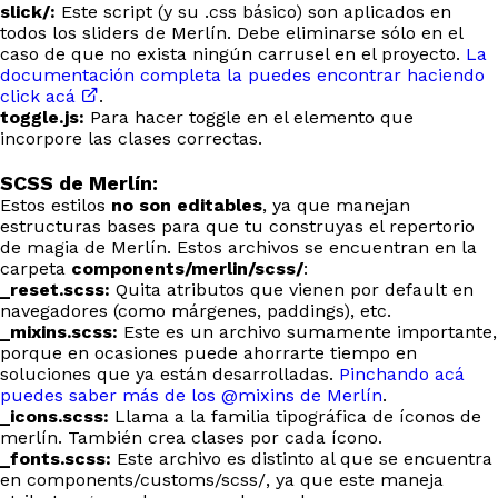
slick/:
Este script (y su .css básico) son aplicados en
todos los sliders de Merlín. Debe eliminarse sólo en el
caso de que no exista ningún carrusel en el proyecto.
La
documentación completa la puedes encontrar haciendo
click acá
.
toggle.js:
Para hacer toggle en el elemento que
incorpore las clases correctas.
SCSS de Merlín:
Estos estilos
no son editables
, ya que manejan
estructuras bases para que tu construyas el repertorio
de magia de Merlín. Estos archivos se encuentran en la
carpeta
components/merlin/scss/
:
_reset.scss:
Quita atributos que vienen por default en
navegadores (como márgenes, paddings), etc.
_mixins.scss:
Este es un archivo sumamente importante,
porque en ocasiones puede ahorrarte tiempo en
soluciones que ya están desarrolladas.
Pinchando acá
puedes saber más de los @mixins de Merlín
.
_icons.scss:
Llama a la familia tipográfica de íconos de
merlín. También crea clases por cada ícono.
_fonts.scss:
Este archivo es distinto al que se encuentra
en components/customs/scss/, ya que este maneja