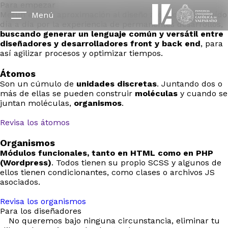
Para empezar
Merlín es una aproximación al diseño atómico construído
Menú
día a día por la experiencia de permanentes desarrollos,
buscando generar un lenguaje común y versátil entre
diseñadores y desarrolladores front y back end
, para
así agilizar procesos y optimizar tiempos.
Átomos
Son un cúmulo de
unidades discretas
. Juntando dos o
más de ellas se pueden construir
moléculas
y cuando se
juntan moléculas,
organismos
.
Revisa los átomos
Organismos
Módulos funcionales, tanto en HTML como en PHP
(Wordpress)
. Todos tienen su propio SCSS y algunos de
ellos tienen condicionantes, como clases o archivos JS
asociados.
Revisa los organismos
Para los diseñadores
No queremos bajo ninguna circunstancia, eliminar tu