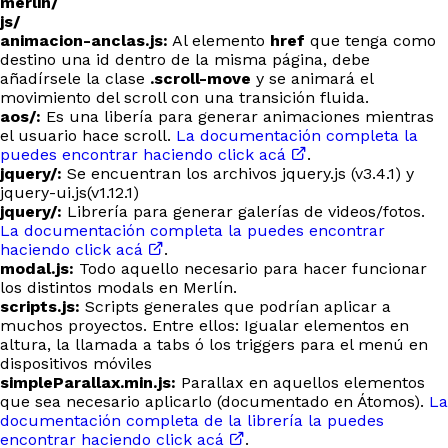
merlin/
js/
animacion-anclas.js:
Al elemento
href
que tenga como
destino una id dentro de la misma página, debe
añadírsele la clase
.scroll-move
y se animará el
movimiento del scroll con una transición fluida.
aos/:
Es una libería para generar animaciones mientras
el usuario hace scroll.
La documentación completa la
puedes encontrar haciendo click acá
.
jquery/:
Se encuentran los archivos jquery.js (v3.4.1) y
jquery-ui.js(v1.12.1)
jquery/:
Librería para generar galerías de videos/fotos.
La documentación completa la puedes encontrar
haciendo click acá
.
modal.js:
Todo aquello necesario para hacer funcionar
los distintos modals en Merlín.
scripts.js:
Scripts generales que podrían aplicar a
muchos proyectos. Entre ellos: Igualar elementos en
altura, la llamada a tabs ó los triggers para el menú en
dispositivos móviles
simpleParallax.min.js:
Parallax en aquellos elementos
que sea necesario aplicarlo (documentado en Átomos).
La
documentación completa de la librería la puedes
encontrar haciendo click acá
.