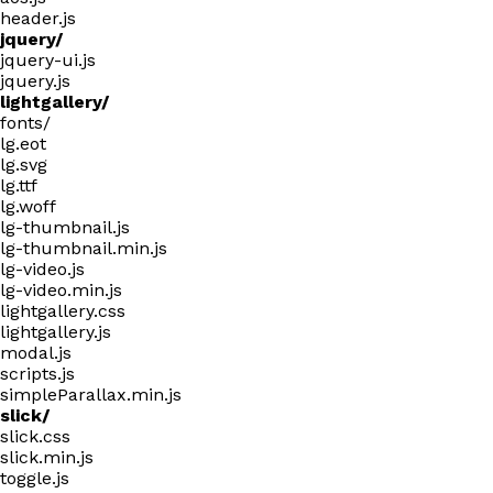
header.js
jquery/
jquery-ui.js
jquery.js
lightgallery/
fonts/
lg.eot
lg.svg
lg.ttf
lg.woff
lg-thumbnail.js
lg-thumbnail.min.js
lg-video.js
lg-video.min.js
lightgallery.css
lightgallery.js
modal.js
scripts.js
simpleParallax.min.js
slick/
slick.css
slick.min.js
toggle.js