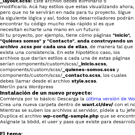
_layout.scss:
Este archivo debes eliminarlo ó
modificarlo. Acá hay estilos que estas visualizando ahora,
pero que no te servirán en nada para tu proyecto. Sigue
la siguiente lógica y así, todos los desarrolladores podrán
encontrar tu código mucho más rápido si es que
necesitan echarte una mano en un futuro:
Si tu proyecto, por ejemplo, tiene cómo páginas
"Inicio",
"Quiénes somos" y "Contacto"
,
anda construyendo un
archivo .scss por cada una de ellas
, de manera tal que
exista una consistencia. En este hipotético caso, los
archivos que darían estilos a cada una de estas páginas
serían components/custom/scss/
_inicio.scss
,
components/custom/scss/
_quienes-somos.scss
y
components/custom/scss/
_contacto.scss
, los cuales
debes llamar desde el archivo
style.scss
.
Merlín para Wordpress
Instalación de un nuevo proyecto:
Comienza por lo básico: Descarga la
última versión de W
Crea una nueva carpeta dentro de
want.cl/dev/
con el no
Mientras se suben los archivos al servidor, pídele a tu j
Duplica el archivo
wp-config-sample.php
que se encontr
Asígnale la bbdd, el user y pass que existe para desarroll
El tema: