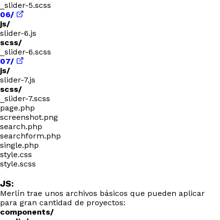
_slider-5.scss
06/
js/
slider-6.js
scss/
_slider-6.scss
07/
js/
slider-7.js
scss/
_slider-7.scss
page.php
screenshot.png
search.php
searchform.php
single.php
style.css
style.scss
JS:
Merlín trae unos archivos básicos que pueden aplicar
para gran cantidad de proyectos:
components/