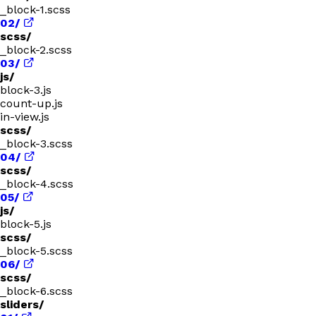
_block-1.scss
02/
scss/
_block-2.scss
03/
js/
block-3.js
count-up.js
in-view.js
scss/
_block-3.scss
04/
scss/
_block-4.scss
05/
js/
block-5.js
scss/
_block-5.scss
06/
scss/
_block-6.scss
sliders/