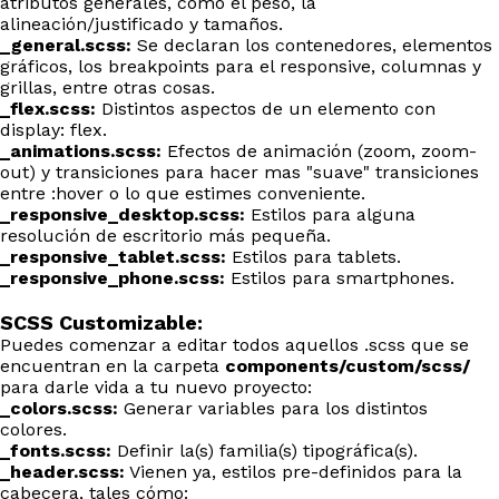
atributos generales, como el peso, la
alineación/justificado y tamaños.
_general.scss:
Se declaran los contenedores, elementos
gráficos, los breakpoints para el responsive, columnas y
grillas, entre otras cosas.
_flex.scss:
Distintos aspectos de un elemento con
display: flex.
_animations.scss:
Efectos de animación (zoom, zoom-
out) y transiciones para hacer mas "suave" transiciones
entre :hover o lo que estimes conveniente.
_responsive_desktop.scss:
Estilos para alguna
resolución de escritorio más pequeña.
_responsive_tablet.scss:
Estilos para tablets.
_responsive_phone.scss:
Estilos para smartphones.
SCSS Customizable:
Puedes comenzar a editar todos aquellos .scss que se
encuentran en la carpeta
components/custom/scss/
para darle vida a tu nuevo proyecto:
_colors.scss:
Generar variables para los distintos
colores.
_fonts.scss:
Definir la(s) familia(s) tipográfica(s).
_header.scss:
Vienen ya, estilos pre-definidos para la
cabecera, tales cómo: