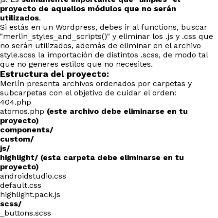
proyecto de aquellos módulos que no serán
utilizados
.
Si estás en un Wordpress, debes ir al functions, buscar
"merlin_styles_and_scripts()" y eliminar los .js y .css que
no serán utilizados, además de eliminar en el archivo
style.scss la importación de distintos .scss, de modo tal
que no generes estilos que no necesites.
Estructura del proyecto:
Merlín presenta archivos ordenados por carpetas y
subcarpetas con el objetivo de cuidar el orden:
404.php
atomos.php
(este archivo debe eliminarse en tu
proyecto)
components/
custom/
js/
highlight/ (esta carpeta debe eliminarse en tu
proyecto)
androidstudio.css
default.css
highlight.pack.js
scss/
_buttons.scss