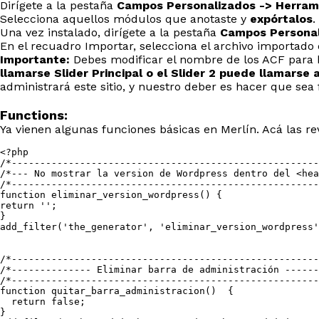
Dirígete a la pestaña
Campos Personalizados -> Herram
Selecciona aquellos módulos que anotaste y
expórtalos
.
Una vez instalado, dirígete a la pestaña
Campos Personal
En el recuadro Importar, selecciona el archivo importado
Importante:
Debes modificar el nombre de los ACF para h
llamarse Slider Principal o el Slider 2 puede llamarse
administrará este sitio, y nuestro deber es hacer que sea fá
Functions:
Ya vienen algunas funciones básicas en Merlín. Acá las r
<?php

/*------------------------------------------------------
/*--- No mostrar la version de Wordpress dentro del <hea
/*------------------------------------------------------
function eliminar_version_wordpress() {

return '';

}

add_filter('the_generator', 'eliminar_version_wordpress'
/*------------------------------------------------------
/*-------------- Eliminar barra de administración ------
/*------------------------------------------------------
function quitar_barra_administracion()  {

  return false;

}
