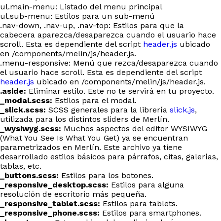
ul.main-menu: Listado del menu principal
ul.sub-menu: Estilos para un sub-menú
.nav-down, .nav-up, .nav-top: Estilos para que la
cabecera aparezca/desaparezca cuando el usuario hace
scroll. Esta es dependiente del script
header.js
ubicado
en /components/melin/js/header.js.
.menu-responsive: Menú que rezca/desaparezca cuando
el usuario hace scroll. Esta es dependiente del script
header.js
ubicado en /components/melin/js/header.js.
.aside:
Eliminar estilo. Este no te servirá en tu proyecto.
_modal.scss:
Estilos para el modal.
_slick.scss:
SCSS generales para la librería
slick.js
,
utilizada para los distintos sliders de Merlín.
_wysiwyg.scss:
Muchos aspectos del editor WYSIWYG
(What You See Is What You Get) ya se encuentran
parametrizados en Merlín. Este archivo ya tiene
desarrollado estilos básicos para párrafos, citas, galerías,
tablas, etc.
_buttons.scss:
Estilos para los botones.
_responsive_desktop.scss:
Estilos para alguna
resolución de escritorio más pequeña.
_responsive_tablet.scss:
Estilos para tablets.
_responsive_phone.scss:
Estilos para smartphones.