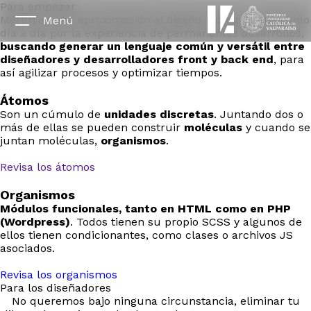
Para empezar
Merlín es una aproximación al diseño atómico construído
Menú
día a día por la experiencia de permanentes desarrollos,
buscando generar un lenguaje común y versátil entre
diseñadores y desarrolladores front y back end
, para
así agilizar procesos y optimizar tiempos.
Átomos
Son un cúmulo de
unidades discretas
. Juntando dos o
más de ellas se pueden construir
moléculas
y cuando se
juntan moléculas,
organismos
.
Revisa los átomos
Organismos
Módulos funcionales, tanto en HTML como en PHP
(Wordpress)
. Todos tienen su propio SCSS y algunos de
ellos tienen condicionantes, como clases o archivos JS
asociados.
Revisa los organismos
Para los diseñadores
No queremos bajo ninguna circunstancia, eliminar tu