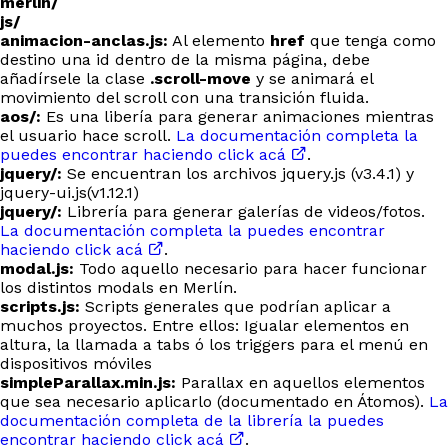
merlin/
js/
animacion-anclas.js:
Al elemento
href
que tenga como
destino una id dentro de la misma página, debe
añadírsele la clase
.scroll-move
y se animará el
movimiento del scroll con una transición fluida.
aos/:
Es una libería para generar animaciones mientras
el usuario hace scroll.
La documentación completa la
puedes encontrar haciendo click acá
.
jquery/:
Se encuentran los archivos jquery.js (v3.4.1) y
jquery-ui.js(v1.12.1)
jquery/:
Librería para generar galerías de videos/fotos.
La documentación completa la puedes encontrar
haciendo click acá
.
modal.js:
Todo aquello necesario para hacer funcionar
los distintos modals en Merlín.
scripts.js:
Scripts generales que podrían aplicar a
muchos proyectos. Entre ellos: Igualar elementos en
altura, la llamada a tabs ó los triggers para el menú en
dispositivos móviles
simpleParallax.min.js:
Parallax en aquellos elementos
que sea necesario aplicarlo (documentado en Átomos).
La
documentación completa de la librería la puedes
encontrar haciendo click acá
.