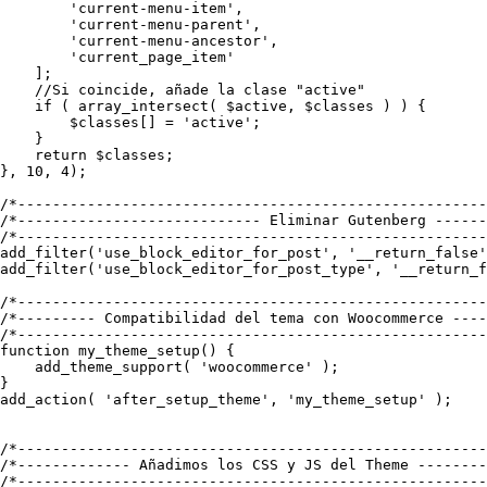
        'current-menu-item',

        'current-menu-parent',

        'current-menu-ancestor',

        'current_page_item'

    ];

    //Si coincide, añade la clase "active"

    if ( array_intersect( $active, $classes ) ) {

        $classes[] = 'active';

    }

    return $classes;

}, 10, 4);

/*------------------------------------------------------
/*---------------------------- Eliminar Gutenberg ------
/*------------------------------------------------------
add_filter('use_block_editor_for_post', '__return_false'
add_filter('use_block_editor_for_post_type', '__return_f
/*------------------------------------------------------
/*--------- Compatibilidad del tema con Woocommerce ----
/*------------------------------------------------------
function my_theme_setup() {

    add_theme_support( 'woocommerce' );

}

add_action( 'after_setup_theme', 'my_theme_setup' );

/*------------------------------------------------------
/*------------- Añadimos los CSS y JS del Theme --------
/*------------------------------------------------------