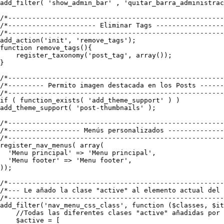
add_filter( 'show_admin_bar' , 'quitar_barra_administrac
/*------------------------------------------------------
/*---------------------- Eliminar Tags -----------------
/*------------------------------------------------------
add_action('init', 'remove_tags');

function remove_tags(){

    register_taxonomy('post_tag', array());

}

/*------------------------------------------------------
/*--------- Permito imagen destacada en los Posts ------
/*------------------------------------------------------
if ( function_exists( 'add_theme_support' ) )

add_theme_support( 'post-thumbnails' );

/*------------------------------------------------------
/*------------------ Menús personalizados --------------
/*------------------------------------------------------
register_nav_menus( array(

  'Menu principal' => 'Menu principal',

  'Menu footer' => 'Menu footer',

));

/*------------------------------------------------------
/*--- Le añado la clase "active" al elemento actual del 
/*------------------------------------------------------
add_filter('nav_menu_css_class', function ($classes, $it
    //Todas las diferentes clases "active" añadidas por 
    $active = [
