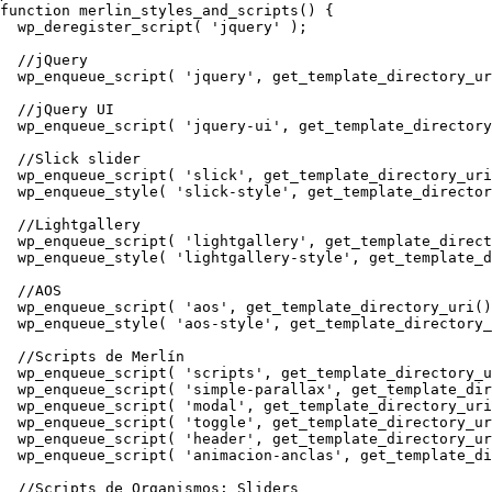
function merlin_styles_and_scripts() {

  wp_deregister_script( 'jquery' );

  //jQuery

  wp_enqueue_script( 'jquery', get_template_directory_ur
  //jQuery UI

  wp_enqueue_script( 'jquery-ui', get_template_directory
  //Slick slider

  wp_enqueue_script( 'slick', get_template_directory_uri
  wp_enqueue_style( 'slick-style', get_template_director
  //Lightgallery

  wp_enqueue_script( 'lightgallery', get_template_direct
  wp_enqueue_style( 'lightgallery-style', get_template_d
  //AOS

  wp_enqueue_script( 'aos', get_template_directory_uri()
  wp_enqueue_style( 'aos-style', get_template_directory_
  //Scripts de Merlín

  wp_enqueue_script( 'scripts', get_template_directory_u
  wp_enqueue_script( 'simple-parallax', get_template_dir
  wp_enqueue_script( 'modal', get_template_directory_uri
  wp_enqueue_script( 'toggle', get_template_directory_ur
  wp_enqueue_script( 'header', get_template_directory_ur
  wp_enqueue_script( 'animacion-anclas', get_template_di
  //Scripts de Organismos: Sliders
