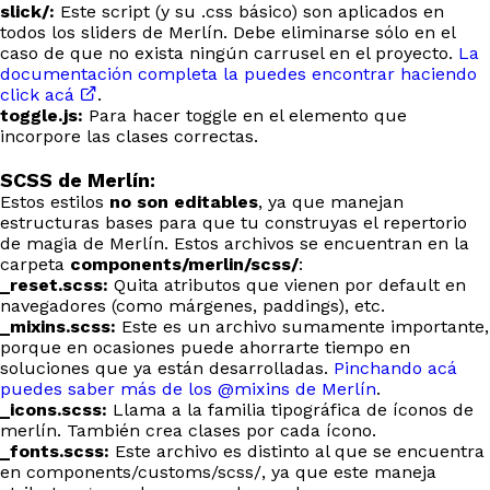
slick/:
Este script (y su .css básico) son aplicados en
todos los sliders de Merlín. Debe eliminarse sólo en el
caso de que no exista ningún carrusel en el proyecto.
La
documentación completa la puedes encontrar haciendo
click acá
.
toggle.js:
Para hacer toggle en el elemento que
incorpore las clases correctas.
SCSS de Merlín:
Estos estilos
no son editables
, ya que manejan
estructuras bases para que tu construyas el repertorio
de magia de Merlín. Estos archivos se encuentran en la
carpeta
components/merlin/scss/
:
_reset.scss:
Quita atributos que vienen por default en
navegadores (como márgenes, paddings), etc.
_mixins.scss:
Este es un archivo sumamente importante,
porque en ocasiones puede ahorrarte tiempo en
soluciones que ya están desarrolladas.
Pinchando acá
puedes saber más de los @mixins de Merlín
.
_icons.scss:
Llama a la familia tipográfica de íconos de
merlín. También crea clases por cada ícono.
_fonts.scss:
Este archivo es distinto al que se encuentra
en components/customs/scss/, ya que este maneja