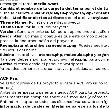
Descarga el tema
merlin-want
.
Cambia el nombre de la carpeta del tema por el de tu
Sube la carpeta a
want.cl/dev/tu-proyecto/wp-conten
Debes
Modificar ciertos atributos
en el archivo
style.sc
Theme Name:
Por el nombre del proyecto
Theme URI:
Por la URL del proyecto
Version:
Generalmente es 1.0, pero dependiendo del client
Description:
Lo más probable es que este campo pueda se
precisa la documentación del proyecto.
Reemplazar el archivo screenshot.png
. Puedes pedirle 
1200x900 del home.
Elimina
los archivos
atomos.php
,
moleculas.php
y
organ
También debes modificar el archivo
index.php
para comen
Activa
el tema desde el panel de Wordpress.
Ya puedes comenzar a crear nuevas plantillas, así como 
ACF Pro:
Ve al Wordpress de tu proyecto e instala ACF Pro (si no lo
su Key).
Antes de empezar a generar nuevos ACF para tu proyect
documentación completa sobre qué módulos (y cómo se ll
Entendemos que no todos los sitios/softwares web son igu
información de cuáles en Merlín se parecen a los de t