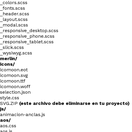
_colors.scss
_fonts.scss
_header.scss
_layout.scss
_modal.scss
_responsive_desktop.scss
_responsive_phone.scss
_responsive_tablet.scss
_slick.scss
_wysiwyg.scss
merlin/
icons/
icomoon.eot
icomoon.svg
icomoon.ttf
icomoon.woff
selection.json
style.css
SVG.ZIP
(este archivo debe eliminarse en tu proyecto)
js/
animacion-anclas.js
aos/
aos.css
aos.js