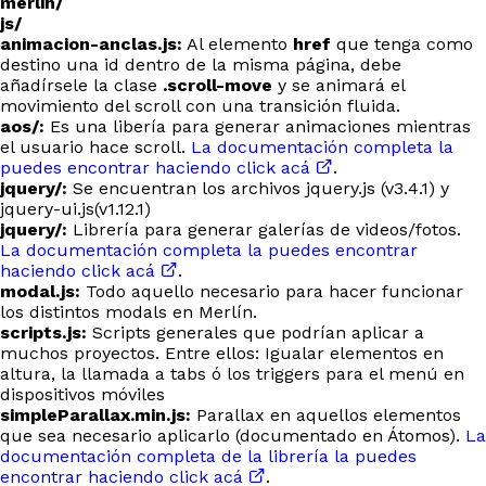
merlin/
js/
animacion-anclas.js:
Al elemento
href
que tenga como
destino una id dentro de la misma página, debe
añadírsele la clase
.scroll-move
y se animará el
movimiento del scroll con una transición fluida.
aos/:
Es una libería para generar animaciones mientras
el usuario hace scroll.
La documentación completa la
puedes encontrar haciendo click acá
.
jquery/:
Se encuentran los archivos jquery.js (v3.4.1) y
jquery-ui.js(v1.12.1)
jquery/:
Librería para generar galerías de videos/fotos.
La documentación completa la puedes encontrar
haciendo click acá
.
modal.js:
Todo aquello necesario para hacer funcionar
los distintos modals en Merlín.
scripts.js:
Scripts generales que podrían aplicar a
muchos proyectos. Entre ellos: Igualar elementos en
altura, la llamada a tabs ó los triggers para el menú en
dispositivos móviles
simpleParallax.min.js:
Parallax en aquellos elementos
que sea necesario aplicarlo (documentado en Átomos).
La
documentación completa de la librería la puedes
encontrar haciendo click acá
.