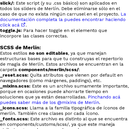
slick/:
Este script (y su .css básico) son aplicados en
todos los sliders de Merlín. Debe eliminarse sólo en el
caso de que no exista ningún carrusel en el proyecto.
La
documentación completa la puedes encontrar haciendo
click acá
.
toggle.js:
Para hacer toggle en el elemento que
incorpore las clases correctas.
SCSS de Merlín:
Estos estilos
no son editables
, ya que manejan
estructuras bases para que tu construyas el repertorio
de magia de Merlín. Estos archivos se encuentran en la
carpeta
components/merlin/scss/
:
_reset.scss:
Quita atributos que vienen por default en
navegadores (como márgenes, paddings), etc.
_mixins.scss:
Este es un archivo sumamente importante,
porque en ocasiones puede ahorrarte tiempo en
soluciones que ya están desarrolladas.
Pinchando acá
puedes saber más de los @mixins de Merlín
.
_icons.scss:
Llama a la familia tipográfica de íconos de
merlín. También crea clases por cada ícono.
_fonts.scss:
Este archivo es distinto al que se encuentra
en components/customs/scss/, ya que este maneja