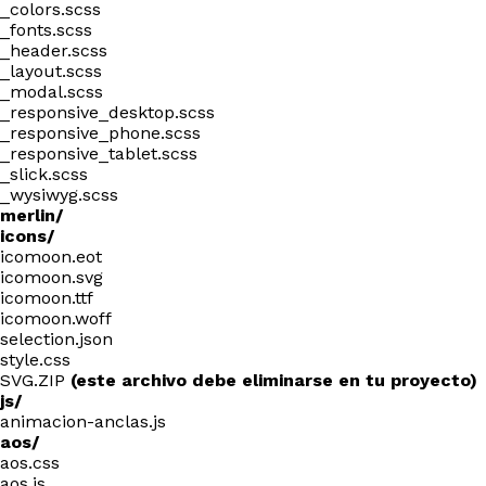
_colors.scss
_fonts.scss
_header.scss
_layout.scss
_modal.scss
_responsive_desktop.scss
_responsive_phone.scss
_responsive_tablet.scss
_slick.scss
_wysiwyg.scss
merlin/
icons/
icomoon.eot
icomoon.svg
icomoon.ttf
icomoon.woff
selection.json
style.css
SVG.ZIP
(este archivo debe eliminarse en tu proyecto)
js/
animacion-anclas.js
aos/
aos.css
aos.js