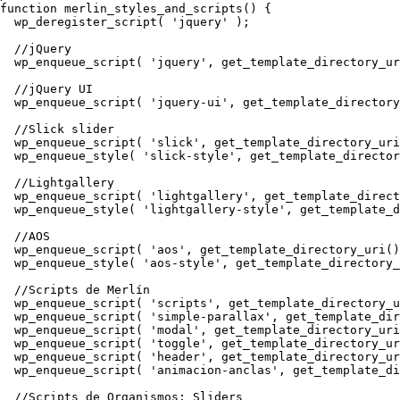
function merlin_styles_and_scripts() {

  wp_deregister_script( 'jquery' );

  //jQuery

  wp_enqueue_script( 'jquery', get_template_directory_ur
  //jQuery UI

  wp_enqueue_script( 'jquery-ui', get_template_directory
  //Slick slider

  wp_enqueue_script( 'slick', get_template_directory_uri
  wp_enqueue_style( 'slick-style', get_template_director
  //Lightgallery

  wp_enqueue_script( 'lightgallery', get_template_direct
  wp_enqueue_style( 'lightgallery-style', get_template_d
  //AOS

  wp_enqueue_script( 'aos', get_template_directory_uri()
  wp_enqueue_style( 'aos-style', get_template_directory_
  //Scripts de Merlín

  wp_enqueue_script( 'scripts', get_template_directory_u
  wp_enqueue_script( 'simple-parallax', get_template_dir
  wp_enqueue_script( 'modal', get_template_directory_uri
  wp_enqueue_script( 'toggle', get_template_directory_ur
  wp_enqueue_script( 'header', get_template_directory_ur
  wp_enqueue_script( 'animacion-anclas', get_template_di
  //Scripts de Organismos: Sliders
