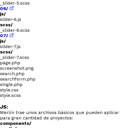
_slider-5.scss
06/
js/
slider-6.js
scss/
_slider-6.scss
07/
js/
slider-7.js
scss/
_slider-7.scss
page.php
screenshot.png
search.php
searchform.php
single.php
style.css
style.scss
JS:
Merlín trae unos archivos básicos que pueden aplicar
para gran cantidad de proyectos:
components/