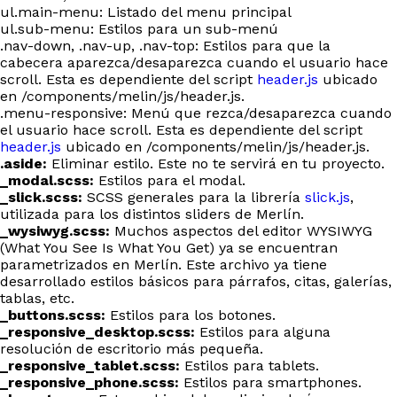
ul.main-menu: Listado del menu principal
ul.sub-menu: Estilos para un sub-menú
.nav-down, .nav-up, .nav-top: Estilos para que la
cabecera aparezca/desaparezca cuando el usuario hace
scroll. Esta es dependiente del script
header.js
ubicado
en /components/melin/js/header.js.
.menu-responsive: Menú que rezca/desaparezca cuando
el usuario hace scroll. Esta es dependiente del script
header.js
ubicado en /components/melin/js/header.js.
.aside:
Eliminar estilo. Este no te servirá en tu proyecto.
_modal.scss:
Estilos para el modal.
_slick.scss:
SCSS generales para la librería
slick.js
,
utilizada para los distintos sliders de Merlín.
_wysiwyg.scss:
Muchos aspectos del editor WYSIWYG
(What You See Is What You Get) ya se encuentran
parametrizados en Merlín. Este archivo ya tiene
desarrollado estilos básicos para párrafos, citas, galerías,
tablas, etc.
_buttons.scss:
Estilos para los botones.
_responsive_desktop.scss:
Estilos para alguna
resolución de escritorio más pequeña.
_responsive_tablet.scss:
Estilos para tablets.
_responsive_phone.scss:
Estilos para smartphones.