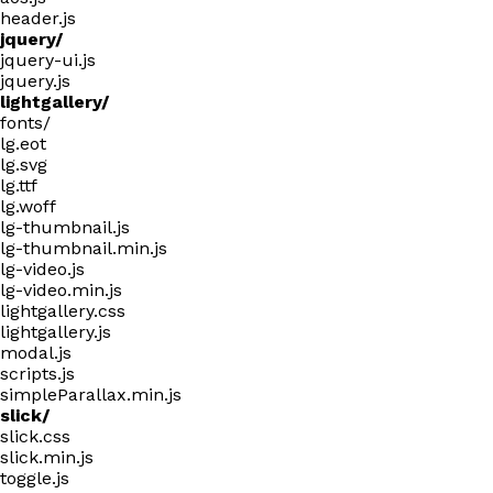
header.js
jquery/
jquery-ui.js
jquery.js
lightgallery/
fonts/
lg.eot
lg.svg
lg.ttf
lg.woff
lg-thumbnail.js
lg-thumbnail.min.js
lg-video.js
lg-video.min.js
lightgallery.css
lightgallery.js
modal.js
scripts.js
simpleParallax.min.js
slick/
slick.css
slick.min.js
toggle.js