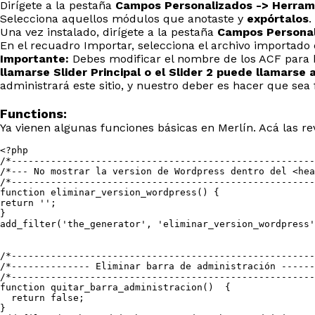
Dirígete a la pestaña
Campos Personalizados -> Herram
Selecciona aquellos módulos que anotaste y
expórtalos
.
Una vez instalado, dirígete a la pestaña
Campos Personal
En el recuadro Importar, selecciona el archivo importado
Importante:
Debes modificar el nombre de los ACF para h
llamarse Slider Principal o el Slider 2 puede llamarse
administrará este sitio, y nuestro deber es hacer que sea fá
Functions:
Ya vienen algunas funciones básicas en Merlín. Acá las r
<?php

/*------------------------------------------------------
/*--- No mostrar la version de Wordpress dentro del <hea
/*------------------------------------------------------
function eliminar_version_wordpress() {

return '';

}

add_filter('the_generator', 'eliminar_version_wordpress'
/*------------------------------------------------------
/*-------------- Eliminar barra de administración ------
/*------------------------------------------------------
function quitar_barra_administracion()  {

  return false;

}
