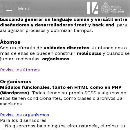
Para empezar
Merlín es una aproximación al diseño atómico construído
Menú
día a día por la experiencia de permanentes desarrollos,
buscando generar un lenguaje común y versátil entre
diseñadores y desarrolladores front y back end
, para
así agilizar procesos y optimizar tiempos.
Átomos
Son un cúmulo de
unidades discretas
. Juntando dos o
más de ellas se pueden construir
moléculas
y cuando se
juntan moléculas,
organismos
.
Revisa los átomos
Organismos
Módulos funcionales, tanto en HTML como en PHP
(Wordpress)
. Todos tienen su propio SCSS y algunos de
ellos tienen condicionantes, como clases o archivos JS
asociados.
Revisa los organismos
Para los diseñadores
No queremos bajo ninguna circunstancia, eliminar tu