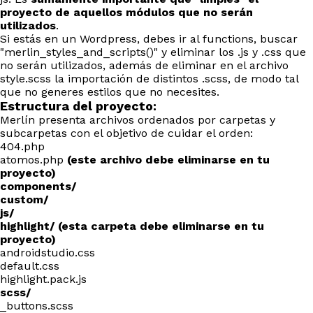
proyecto de aquellos módulos que no serán
utilizados
.
Si estás en un Wordpress, debes ir al functions, buscar
"merlin_styles_and_scripts()" y eliminar los .js y .css que
no serán utilizados, además de eliminar en el archivo
style.scss la importación de distintos .scss, de modo tal
que no generes estilos que no necesites.
Estructura del proyecto:
Merlín presenta archivos ordenados por carpetas y
subcarpetas con el objetivo de cuidar el orden:
404.php
atomos.php
(este archivo debe eliminarse en tu
proyecto)
components/
custom/
js/
highlight/ (esta carpeta debe eliminarse en tu
proyecto)
androidstudio.css
default.css
highlight.pack.js
scss/
_buttons.scss