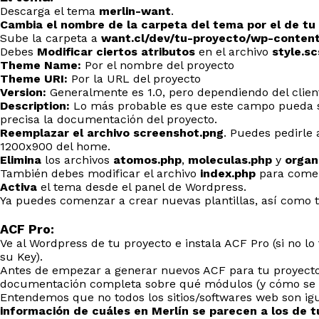
Descarga el tema
merlin-want
.
Cambia el nombre de la carpeta del tema por el de tu
Sube la carpeta a
want.cl/dev/tu-proyecto/wp-conten
Debes
Modificar ciertos atributos
en el archivo
style.sc
Theme Name:
Por el nombre del proyecto
Theme URI:
Por la URL del proyecto
Version:
Generalmente es 1.0, pero dependiendo del client
Description:
Lo más probable es que este campo pueda se
precisa la documentación del proyecto.
Reemplazar el archivo screenshot.png
. Puedes pedirle 
1200x900 del home.
Elimina
los archivos
atomos.php
,
moleculas.php
y
organ
También debes modificar el archivo
index.php
para comen
Activa
el tema desde el panel de Wordpress.
Ya puedes comenzar a crear nuevas plantillas, así como 
ACF Pro:
Ve al Wordpress de tu proyecto e instala ACF Pro (si no lo
su Key).
Antes de empezar a generar nuevos ACF para tu proyect
documentación completa sobre qué módulos (y cómo se ll
Entendemos que no todos los sitios/softwares web son igu
información de cuáles en Merlín se parecen a los de t