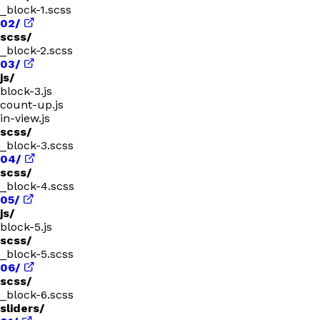
_block-1.scss
02/
scss/
_block-2.scss
03/
js/
block-3.js
count-up.js
in-view.js
scss/
_block-3.scss
04/
scss/
_block-4.scss
05/
js/
block-5.js
scss/
_block-5.scss
06/
scss/
_block-6.scss
sliders/