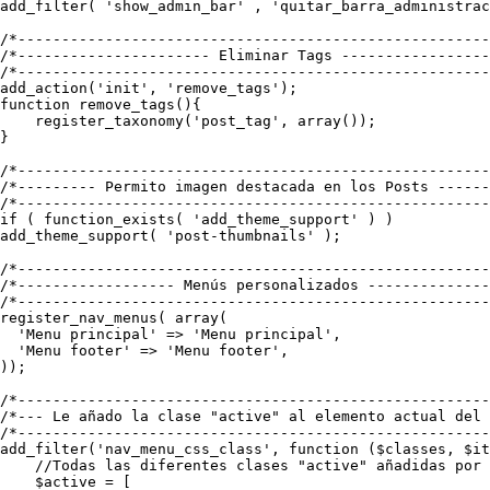
add_filter( 'show_admin_bar' , 'quitar_barra_administrac
/*------------------------------------------------------
/*---------------------- Eliminar Tags -----------------
/*------------------------------------------------------
add_action('init', 'remove_tags');

function remove_tags(){

    register_taxonomy('post_tag', array());

}

/*------------------------------------------------------
/*--------- Permito imagen destacada en los Posts ------
/*------------------------------------------------------
if ( function_exists( 'add_theme_support' ) )

add_theme_support( 'post-thumbnails' );

/*------------------------------------------------------
/*------------------ Menús personalizados --------------
/*------------------------------------------------------
register_nav_menus( array(

  'Menu principal' => 'Menu principal',

  'Menu footer' => 'Menu footer',

));

/*------------------------------------------------------
/*--- Le añado la clase "active" al elemento actual del 
/*------------------------------------------------------
add_filter('nav_menu_css_class', function ($classes, $it
    //Todas las diferentes clases "active" añadidas por 
    $active = [
