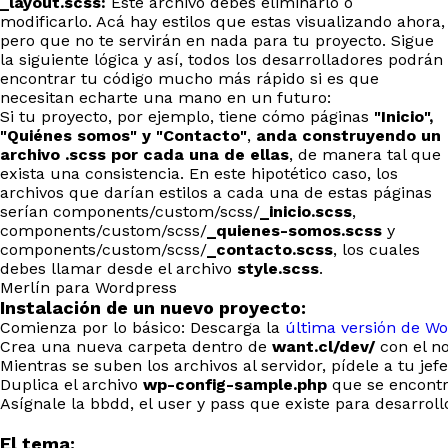
_layout.scss:
Este archivo debes eliminarlo ó
modificarlo. Acá hay estilos que estas visualizando ahora,
pero que no te servirán en nada para tu proyecto. Sigue
la siguiente lógica y así, todos los desarrolladores podrán
encontrar tu código mucho más rápido si es que
necesitan echarte una mano en un futuro:
Si tu proyecto, por ejemplo, tiene cómo páginas
"Inicio",
"Quiénes somos" y "Contacto"
,
anda construyendo un
archivo .scss por cada una de ellas
, de manera tal que
exista una consistencia. En este hipotético caso, los
archivos que darían estilos a cada una de estas páginas
serían components/custom/scss/
_inicio.scss
,
components/custom/scss/
_quienes-somos.scss
y
components/custom/scss/
_contacto.scss
, los cuales
debes llamar desde el archivo
style.scss
.
Merlín para Wordpress
Instalación de un nuevo proyecto:
Comienza por lo básico: Descarga la
última versión de W
Crea una nueva carpeta dentro de
want.cl/dev/
con el no
Mientras se suben los archivos al servidor, pídele a tu j
Duplica el archivo
wp-config-sample.php
que se encontr
Asígnale la bbdd, el user y pass que existe para desarroll
El tema: