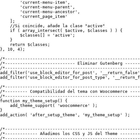
        'current-menu-item',

        'current-menu-parent',

        'current-menu-ancestor',

        'current_page_item'

    ];

    //Si coincide, añade la clase "active"

    if ( array_intersect( $active, $classes ) ) {

        $classes[] = 'active';

    }

    return $classes;

}, 10, 4);

/*------------------------------------------------------
/*---------------------------- Eliminar Gutenberg ------
/*------------------------------------------------------
add_filter('use_block_editor_for_post', '__return_false'
add_filter('use_block_editor_for_post_type', '__return_f
/*------------------------------------------------------
/*--------- Compatibilidad del tema con Woocommerce ----
/*------------------------------------------------------
function my_theme_setup() {

    add_theme_support( 'woocommerce' );

}

add_action( 'after_setup_theme', 'my_theme_setup' );

/*------------------------------------------------------
/*------------- Añadimos los CSS y JS del Theme --------
/*------------------------------------------------------