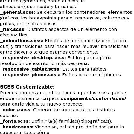
atributos generales, como el peso, la
alineación/justificado y tamaños.
_general.scss:
Se declaran los contenedores, elementos
gráficos, los breakpoints para el responsive, columnas y
grillas, entre otras cosas.
_flex.scss:
Distintos aspectos de un elemento con
display: flex.
_animations.scss:
Efectos de animación (zoom, zoom-
out) y transiciones para hacer mas "suave" transiciones
entre :hover o lo que estimes conveniente.
_responsive_desktop.scss:
Estilos para alguna
resolución de escritorio más pequeña.
_responsive_tablet.scss:
Estilos para tablets.
_responsive_phone.scss:
Estilos para smartphones.
SCSS Customizable:
Puedes comenzar a editar todos aquellos .scss que se
encuentran en la carpeta
components/custom/scss/
para darle vida a tu nuevo proyecto:
_colors.scss:
Generar variables para los distintos
colores.
_fonts.scss:
Definir la(s) familia(s) tipográfica(s).
_header.scss:
Vienen ya, estilos pre-definidos para la
cabecera, tales cómo: