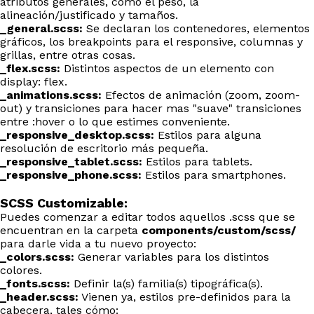
atributos generales, como el peso, la
alineación/justificado y tamaños.
_general.scss:
Se declaran los contenedores, elementos
gráficos, los breakpoints para el responsive, columnas y
grillas, entre otras cosas.
_flex.scss:
Distintos aspectos de un elemento con
display: flex.
_animations.scss:
Efectos de animación (zoom, zoom-
out) y transiciones para hacer mas "suave" transiciones
entre :hover o lo que estimes conveniente.
_responsive_desktop.scss:
Estilos para alguna
resolución de escritorio más pequeña.
_responsive_tablet.scss:
Estilos para tablets.
_responsive_phone.scss:
Estilos para smartphones.
SCSS Customizable:
Puedes comenzar a editar todos aquellos .scss que se
encuentran en la carpeta
components/custom/scss/
para darle vida a tu nuevo proyecto:
_colors.scss:
Generar variables para los distintos
colores.
_fonts.scss:
Definir la(s) familia(s) tipográfica(s).
_header.scss:
Vienen ya, estilos pre-definidos para la
cabecera, tales cómo: