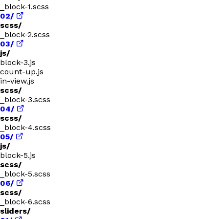
_block-1.scss
02/
scss/
_block-2.scss
03/
js/
block-3.js
count-up.js
in-view.js
scss/
_block-3.scss
04/
scss/
_block-4.scss
05/
js/
block-5.js
scss/
_block-5.scss
06/
scss/
_block-6.scss
sliders/