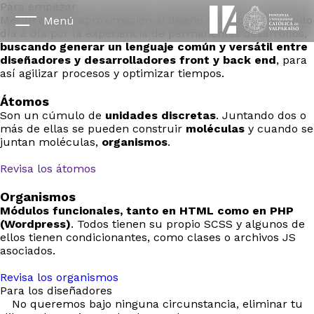
Para empezar
Merlín es una aproximación al diseño atómico construído
Menú
día a día por la experiencia de permanentes desarrollos,
buscando generar un lenguaje común y versátil entre
diseñadores y desarrolladores front y back end
, para
así agilizar procesos y optimizar tiempos.
Átomos
Son un cúmulo de
unidades discretas
. Juntando dos o
más de ellas se pueden construir
moléculas
y cuando se
juntan moléculas,
organismos
.
Revisa los átomos
Organismos
Módulos funcionales, tanto en HTML como en PHP
(Wordpress)
. Todos tienen su propio SCSS y algunos de
ellos tienen condicionantes, como clases o archivos JS
asociados.
Revisa los organismos
Para los diseñadores
No queremos bajo ninguna circunstancia, eliminar tu