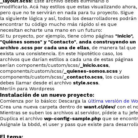
_layout.scss:
Este archivo debes eliminarlo ó
modificarlo. Acá hay estilos que estas visualizando ahora,
pero que no te servirán en nada para tu proyecto. Sigue
la siguiente lógica y así, todos los desarrolladores podrán
encontrar tu código mucho más rápido si es que
necesitan echarte una mano en un futuro:
Si tu proyecto, por ejemplo, tiene cómo páginas
"Inicio",
"Quiénes somos" y "Contacto"
,
anda construyendo un
archivo .scss por cada una de ellas
, de manera tal que
exista una consistencia. En este hipotético caso, los
archivos que darían estilos a cada una de estas páginas
serían components/custom/scss/
_inicio.scss
,
components/custom/scss/
_quienes-somos.scss
y
components/custom/scss/
_contacto.scss
, los cuales
debes llamar desde el archivo
style.scss
.
Merlín para Wordpress
Instalación de un nuevo proyecto:
Comienza por lo básico: Descarga la
última versión de W
Crea una nueva carpeta dentro de
want.cl/dev/
con el no
Mientras se suben los archivos al servidor, pídele a tu j
Duplica el archivo
wp-config-sample.php
que se encontr
Asígnale la bbdd, el user y pass que existe para desarroll
El tema: