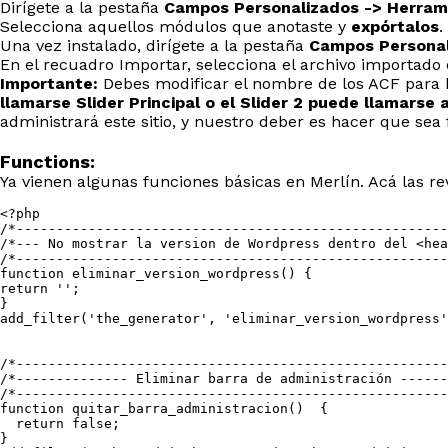
Dirígete a la pestaña
Campos Personalizados -> Herram
Selecciona aquellos módulos que anotaste y
expórtalos
.
Una vez instalado, dirígete a la pestaña
Campos Personal
En el recuadro Importar, selecciona el archivo importado
Importante:
Debes modificar el nombre de los ACF para h
llamarse Slider Principal o el Slider 2 puede llamarse
administrará este sitio, y nuestro deber es hacer que sea fá
Functions:
Ya vienen algunas funciones básicas en Merlín. Acá las r
<?php

/*------------------------------------------------------
/*--- No mostrar la version de Wordpress dentro del <hea
/*------------------------------------------------------
function eliminar_version_wordpress() {

return '';

}

add_filter('the_generator', 'eliminar_version_wordpress'
/*------------------------------------------------------
/*-------------- Eliminar barra de administración ------
/*------------------------------------------------------
function quitar_barra_administracion()  {

  return false;

}
