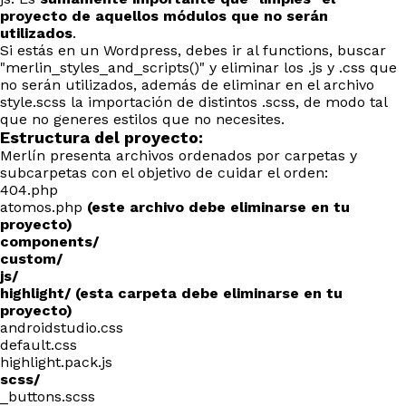
proyecto de aquellos módulos que no serán
utilizados
.
Si estás en un Wordpress, debes ir al functions, buscar
"merlin_styles_and_scripts()" y eliminar los .js y .css que
no serán utilizados, además de eliminar en el archivo
style.scss la importación de distintos .scss, de modo tal
que no generes estilos que no necesites.
Estructura del proyecto:
Merlín presenta archivos ordenados por carpetas y
subcarpetas con el objetivo de cuidar el orden:
404.php
atomos.php
(este archivo debe eliminarse en tu
proyecto)
components/
custom/
js/
highlight/ (esta carpeta debe eliminarse en tu
proyecto)
androidstudio.css
default.css
highlight.pack.js
scss/
_buttons.scss