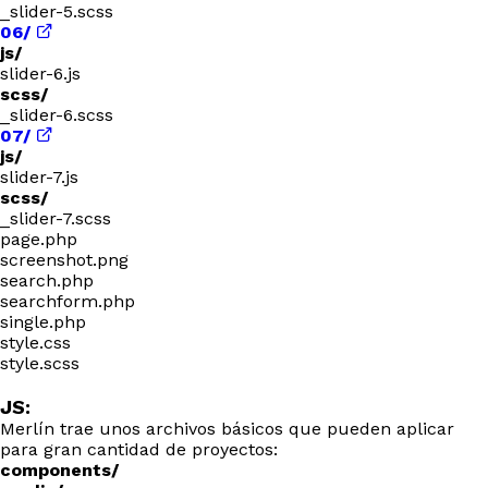
_slider-5.scss
06/
js/
slider-6.js
scss/
_slider-6.scss
07/
js/
slider-7.js
scss/
_slider-7.scss
page.php
screenshot.png
search.php
searchform.php
single.php
style.css
style.scss
JS:
Merlín trae unos archivos básicos que pueden aplicar
para gran cantidad de proyectos:
components/