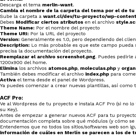
Descarga el tema
merlin-want
.
Cambia el nombre de la carpeta del tema por el de tu
Sube la carpeta a
want.cl/dev/tu-proyecto/wp-conten
Debes
Modificar ciertos atributos
en el archivo
style.sc
Theme Name:
Por el nombre del proyecto
Theme URI:
Por la URL del proyecto
Version:
Generalmente es 1.0, pero dependiendo del client
Description:
Lo más probable es que este campo pueda se
precisa la documentación del proyecto.
Reemplazar el archivo screenshot.png
. Puedes pedirle 
1200x900 del home.
Elimina
los archivos
atomos.php
,
moleculas.php
y
organ
También debes modificar el archivo
index.php
para comen
Activa
el tema desde el panel de Wordpress.
Ya puedes comenzar a crear nuevas plantillas, así como 
ACF Pro:
Ve al Wordpress de tu proyecto e instala ACF Pro (si no lo
su Key).
Antes de empezar a generar nuevos ACF para tu proyect
documentación completa sobre qué módulos (y cómo se ll
Entendemos que no todos los sitios/softwares web son igu
información de cuáles en Merlín se parecen a los de t