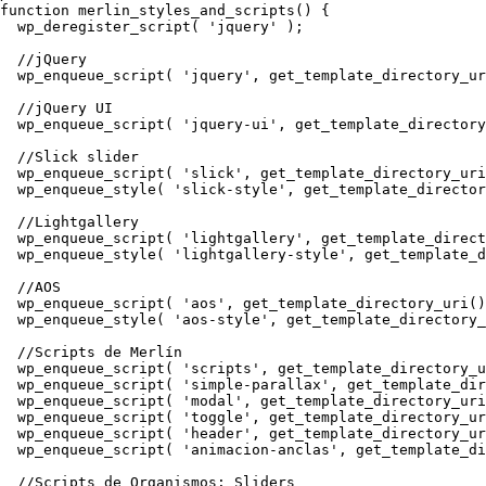
function merlin_styles_and_scripts() {

  wp_deregister_script( 'jquery' );

  //jQuery

  wp_enqueue_script( 'jquery', get_template_directory_ur
  //jQuery UI

  wp_enqueue_script( 'jquery-ui', get_template_directory
  //Slick slider

  wp_enqueue_script( 'slick', get_template_directory_uri
  wp_enqueue_style( 'slick-style', get_template_director
  //Lightgallery

  wp_enqueue_script( 'lightgallery', get_template_direct
  wp_enqueue_style( 'lightgallery-style', get_template_d
  //AOS

  wp_enqueue_script( 'aos', get_template_directory_uri()
  wp_enqueue_style( 'aos-style', get_template_directory_
  //Scripts de Merlín

  wp_enqueue_script( 'scripts', get_template_directory_u
  wp_enqueue_script( 'simple-parallax', get_template_dir
  wp_enqueue_script( 'modal', get_template_directory_uri
  wp_enqueue_script( 'toggle', get_template_directory_ur
  wp_enqueue_script( 'header', get_template_directory_ur
  wp_enqueue_script( 'animacion-anclas', get_template_di
  //Scripts de Organismos: Sliders
