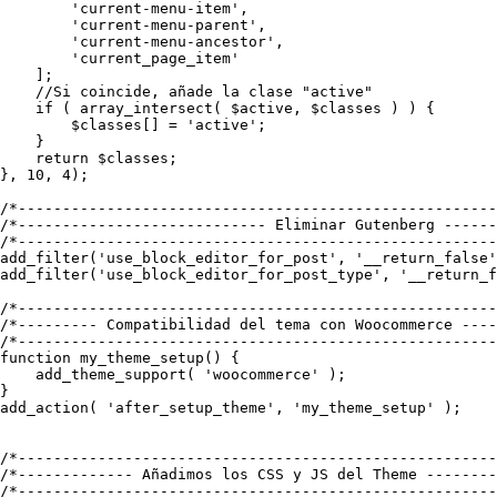
        'current-menu-item',

        'current-menu-parent',

        'current-menu-ancestor',

        'current_page_item'

    ];

    //Si coincide, añade la clase "active"

    if ( array_intersect( $active, $classes ) ) {

        $classes[] = 'active';

    }

    return $classes;

}, 10, 4);

/*------------------------------------------------------
/*---------------------------- Eliminar Gutenberg ------
/*------------------------------------------------------
add_filter('use_block_editor_for_post', '__return_false'
add_filter('use_block_editor_for_post_type', '__return_f
/*------------------------------------------------------
/*--------- Compatibilidad del tema con Woocommerce ----
/*------------------------------------------------------
function my_theme_setup() {

    add_theme_support( 'woocommerce' );

}

add_action( 'after_setup_theme', 'my_theme_setup' );

/*------------------------------------------------------
/*------------- Añadimos los CSS y JS del Theme --------
/*------------------------------------------------------