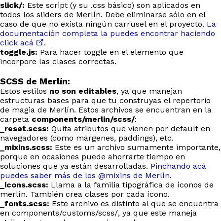
slick/:
Este script (y su .css básico) son aplicados en
todos los sliders de Merlín. Debe eliminarse sólo en el
caso de que no exista ningún carrusel en el proyecto.
La
documentación completa la puedes encontrar haciendo
click acá
.
toggle.js:
Para hacer toggle en el elemento que
incorpore las clases correctas.
SCSS de Merlín:
Estos estilos
no son editables
, ya que manejan
estructuras bases para que tu construyas el repertorio
de magia de Merlín. Estos archivos se encuentran en la
carpeta
components/merlin/scss/
:
_reset.scss:
Quita atributos que vienen por default en
navegadores (como márgenes, paddings), etc.
_mixins.scss:
Este es un archivo sumamente importante,
porque en ocasiones puede ahorrarte tiempo en
soluciones que ya están desarrolladas.
Pinchando acá
puedes saber más de los @mixins de Merlín
.
_icons.scss:
Llama a la familia tipográfica de íconos de
merlín. También crea clases por cada ícono.
_fonts.scss:
Este archivo es distinto al que se encuentra
en components/customs/scss/, ya que este maneja