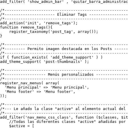
add_filter( 'show_admin_bar' , 'quitar_barra_administrac
/*------------------------------------------------------
/*---------------------- Eliminar Tags -----------------
/*------------------------------------------------------
add_action('init', 'remove_tags');

function remove_tags(){

    register_taxonomy('post_tag', array());

}

/*------------------------------------------------------
/*--------- Permito imagen destacada en los Posts ------
/*------------------------------------------------------
if ( function_exists( 'add_theme_support' ) )

add_theme_support( 'post-thumbnails' );

/*------------------------------------------------------
/*------------------ Menús personalizados --------------
/*------------------------------------------------------
register_nav_menus( array(

  'Menu principal' => 'Menu principal',

  'Menu footer' => 'Menu footer',

));

/*------------------------------------------------------
/*--- Le añado la clase "active" al elemento actual del 
/*------------------------------------------------------
add_filter('nav_menu_css_class', function ($classes, $it
    //Todas las diferentes clases "active" añadidas por 
    $active = [
