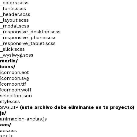
_colors.scss
_fonts.scss
_header.scss
_layout.scss
_modal.scss
_responsive_desktop.scss
_responsive_phone.scss
_responsive_tablet.scss
_slick.scss
_wysiwyg.scss
merlin/
icons/
icomoon.eot
icomoon.svg
icomoon.ttf
icomoon.woff
selection.json
style.css
SVG.ZIP
(este archivo debe eliminarse en tu proyecto)
js/
animacion-anclas.js
aos/
aos.css
aos.js