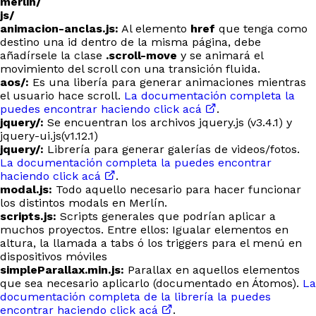
merlin/
js/
animacion-anclas.js:
Al elemento
href
que tenga como
destino una id dentro de la misma página, debe
añadírsele la clase
.scroll-move
y se animará el
movimiento del scroll con una transición fluida.
aos/:
Es una libería para generar animaciones mientras
el usuario hace scroll.
La documentación completa la
puedes encontrar haciendo click acá
.
jquery/:
Se encuentran los archivos jquery.js (v3.4.1) y
jquery-ui.js(v1.12.1)
jquery/:
Librería para generar galerías de videos/fotos.
La documentación completa la puedes encontrar
haciendo click acá
.
modal.js:
Todo aquello necesario para hacer funcionar
los distintos modals en Merlín.
scripts.js:
Scripts generales que podrían aplicar a
muchos proyectos. Entre ellos: Igualar elementos en
altura, la llamada a tabs ó los triggers para el menú en
dispositivos móviles
simpleParallax.min.js:
Parallax en aquellos elementos
que sea necesario aplicarlo (documentado en Átomos).
La
documentación completa de la librería la puedes
encontrar haciendo click acá
.