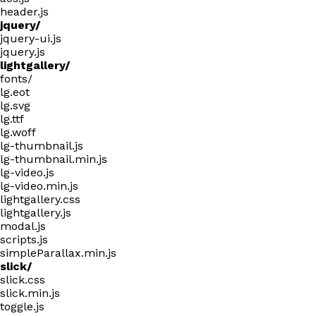
header.js
jquery/
jquery-ui.js
jquery.js
lightgallery/
fonts/
lg.eot
lg.svg
lg.ttf
lg.woff
lg-thumbnail.js
lg-thumbnail.min.js
lg-video.js
lg-video.min.js
lightgallery.css
lightgallery.js
modal.js
scripts.js
simpleParallax.min.js
slick/
slick.css
slick.min.js
toggle.js