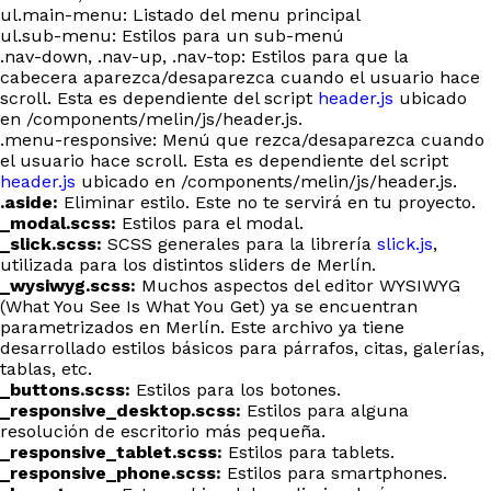
ul.main-menu: Listado del menu principal
ul.sub-menu: Estilos para un sub-menú
.nav-down, .nav-up, .nav-top: Estilos para que la
cabecera aparezca/desaparezca cuando el usuario hace
scroll. Esta es dependiente del script
header.js
ubicado
en /components/melin/js/header.js.
.menu-responsive: Menú que rezca/desaparezca cuando
el usuario hace scroll. Esta es dependiente del script
header.js
ubicado en /components/melin/js/header.js.
.aside:
Eliminar estilo. Este no te servirá en tu proyecto.
_modal.scss:
Estilos para el modal.
_slick.scss:
SCSS generales para la librería
slick.js
,
utilizada para los distintos sliders de Merlín.
_wysiwyg.scss:
Muchos aspectos del editor WYSIWYG
(What You See Is What You Get) ya se encuentran
parametrizados en Merlín. Este archivo ya tiene
desarrollado estilos básicos para párrafos, citas, galerías,
tablas, etc.
_buttons.scss:
Estilos para los botones.
_responsive_desktop.scss:
Estilos para alguna
resolución de escritorio más pequeña.
_responsive_tablet.scss:
Estilos para tablets.
_responsive_phone.scss:
Estilos para smartphones.