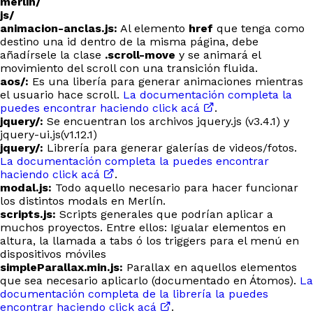
merlin/
js/
animacion-anclas.js:
Al elemento
href
que tenga como
destino una id dentro de la misma página, debe
añadírsele la clase
.scroll-move
y se animará el
movimiento del scroll con una transición fluida.
aos/:
Es una libería para generar animaciones mientras
el usuario hace scroll.
La documentación completa la
puedes encontrar haciendo click acá
.
jquery/:
Se encuentran los archivos jquery.js (v3.4.1) y
jquery-ui.js(v1.12.1)
jquery/:
Librería para generar galerías de videos/fotos.
La documentación completa la puedes encontrar
haciendo click acá
.
modal.js:
Todo aquello necesario para hacer funcionar
los distintos modals en Merlín.
scripts.js:
Scripts generales que podrían aplicar a
muchos proyectos. Entre ellos: Igualar elementos en
altura, la llamada a tabs ó los triggers para el menú en
dispositivos móviles
simpleParallax.min.js:
Parallax en aquellos elementos
que sea necesario aplicarlo (documentado en Átomos).
La
documentación completa de la librería la puedes
encontrar haciendo click acá
.