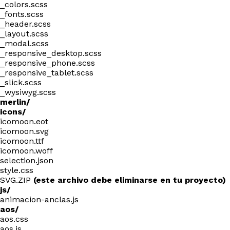
_colors.scss
_fonts.scss
_header.scss
_layout.scss
_modal.scss
_responsive_desktop.scss
_responsive_phone.scss
_responsive_tablet.scss
_slick.scss
_wysiwyg.scss
merlin/
icons/
icomoon.eot
icomoon.svg
icomoon.ttf
icomoon.woff
selection.json
style.css
SVG.ZIP
(este archivo debe eliminarse en tu proyecto)
js/
animacion-anclas.js
aos/
aos.css
aos.js