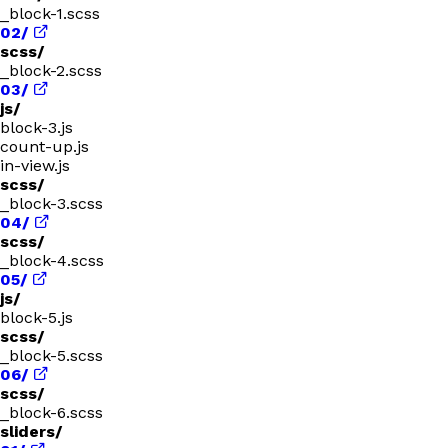
_block-1.scss
02/
scss/
_block-2.scss
03/
js/
block-3.js
count-up.js
in-view.js
scss/
_block-3.scss
04/
scss/
_block-4.scss
05/
js/
block-5.js
scss/
_block-5.scss
06/
scss/
_block-6.scss
sliders/