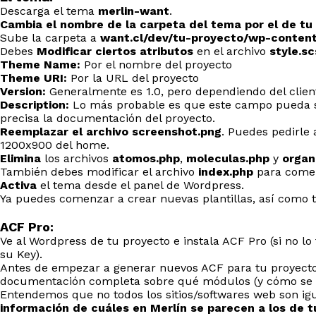
Descarga el tema
merlin-want
.
Cambia el nombre de la carpeta del tema por el de tu
Sube la carpeta a
want.cl/dev/tu-proyecto/wp-conten
Debes
Modificar ciertos atributos
en el archivo
style.sc
Theme Name:
Por el nombre del proyecto
Theme URI:
Por la URL del proyecto
Version:
Generalmente es 1.0, pero dependiendo del client
Description:
Lo más probable es que este campo pueda se
precisa la documentación del proyecto.
Reemplazar el archivo screenshot.png
. Puedes pedirle 
1200x900 del home.
Elimina
los archivos
atomos.php
,
moleculas.php
y
organ
También debes modificar el archivo
index.php
para comen
Activa
el tema desde el panel de Wordpress.
Ya puedes comenzar a crear nuevas plantillas, así como 
ACF Pro:
Ve al Wordpress de tu proyecto e instala ACF Pro (si no lo
su Key).
Antes de empezar a generar nuevos ACF para tu proyect
documentación completa sobre qué módulos (y cómo se ll
Entendemos que no todos los sitios/softwares web son igu
información de cuáles en Merlín se parecen a los de t