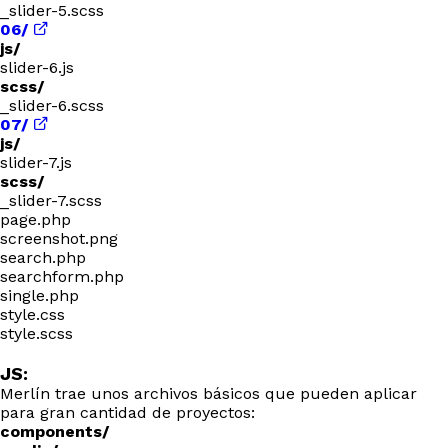
_slider-5.scss
06/
js/
slider-6.js
scss/
_slider-6.scss
07/
js/
slider-7.js
scss/
_slider-7.scss
page.php
screenshot.png
search.php
searchform.php
single.php
style.css
style.scss
JS:
Merlín trae unos archivos básicos que pueden aplicar
para gran cantidad de proyectos:
components/