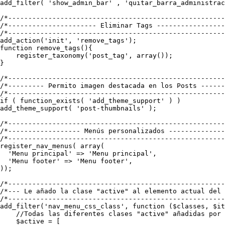
add_filter( 'show_admin_bar' , 'quitar_barra_administrac
/*------------------------------------------------------
/*---------------------- Eliminar Tags -----------------
/*------------------------------------------------------
add_action('init', 'remove_tags');

function remove_tags(){

    register_taxonomy('post_tag', array());

}

/*------------------------------------------------------
/*--------- Permito imagen destacada en los Posts ------
/*------------------------------------------------------
if ( function_exists( 'add_theme_support' ) )

add_theme_support( 'post-thumbnails' );

/*------------------------------------------------------
/*------------------ Menús personalizados --------------
/*------------------------------------------------------
register_nav_menus( array(

  'Menu principal' => 'Menu principal',

  'Menu footer' => 'Menu footer',

));

/*------------------------------------------------------
/*--- Le añado la clase "active" al elemento actual del 
/*------------------------------------------------------
add_filter('nav_menu_css_class', function ($classes, $it
    //Todas las diferentes clases "active" añadidas por 
    $active = [
