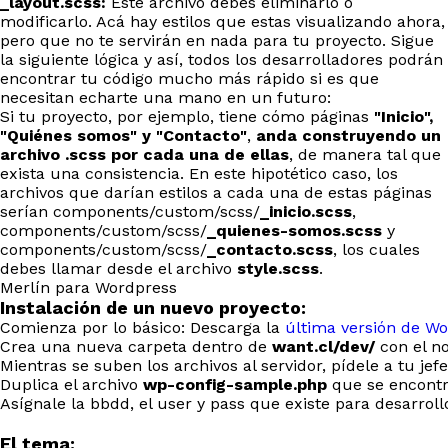
_layout.scss:
Este archivo debes eliminarlo ó
modificarlo. Acá hay estilos que estas visualizando ahora,
pero que no te servirán en nada para tu proyecto. Sigue
la siguiente lógica y así, todos los desarrolladores podrán
encontrar tu código mucho más rápido si es que
necesitan echarte una mano en un futuro:
Si tu proyecto, por ejemplo, tiene cómo páginas
"Inicio",
"Quiénes somos" y "Contacto"
,
anda construyendo un
archivo .scss por cada una de ellas
, de manera tal que
exista una consistencia. En este hipotético caso, los
archivos que darían estilos a cada una de estas páginas
serían components/custom/scss/
_inicio.scss
,
components/custom/scss/
_quienes-somos.scss
y
components/custom/scss/
_contacto.scss
, los cuales
debes llamar desde el archivo
style.scss
.
Merlín para Wordpress
Instalación de un nuevo proyecto:
Comienza por lo básico: Descarga la
última versión de W
Crea una nueva carpeta dentro de
want.cl/dev/
con el no
Mientras se suben los archivos al servidor, pídele a tu j
Duplica el archivo
wp-config-sample.php
que se encontr
Asígnale la bbdd, el user y pass que existe para desarroll
El tema: