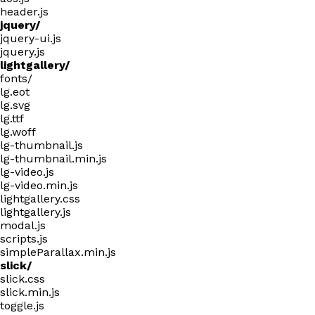
header.js
jquery/
jquery-ui.js
jquery.js
lightgallery/
fonts/
lg.eot
lg.svg
lg.ttf
lg.woff
lg-thumbnail.js
lg-thumbnail.min.js
lg-video.js
lg-video.min.js
lightgallery.css
lightgallery.js
modal.js
scripts.js
simpleParallax.min.js
slick/
slick.css
slick.min.js
toggle.js