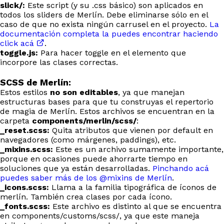
slick/:
Este script (y su .css básico) son aplicados en
todos los sliders de Merlín. Debe eliminarse sólo en el
caso de que no exista ningún carrusel en el proyecto.
La
documentación completa la puedes encontrar haciendo
click acá
.
toggle.js:
Para hacer toggle en el elemento que
incorpore las clases correctas.
SCSS de Merlín:
Estos estilos
no son editables
, ya que manejan
estructuras bases para que tu construyas el repertorio
de magia de Merlín. Estos archivos se encuentran en la
carpeta
components/merlin/scss/
:
_reset.scss:
Quita atributos que vienen por default en
navegadores (como márgenes, paddings), etc.
_mixins.scss:
Este es un archivo sumamente importante,
porque en ocasiones puede ahorrarte tiempo en
soluciones que ya están desarrolladas.
Pinchando acá
puedes saber más de los @mixins de Merlín
.
_icons.scss:
Llama a la familia tipográfica de íconos de
merlín. También crea clases por cada ícono.
_fonts.scss:
Este archivo es distinto al que se encuentra
en components/customs/scss/, ya que este maneja