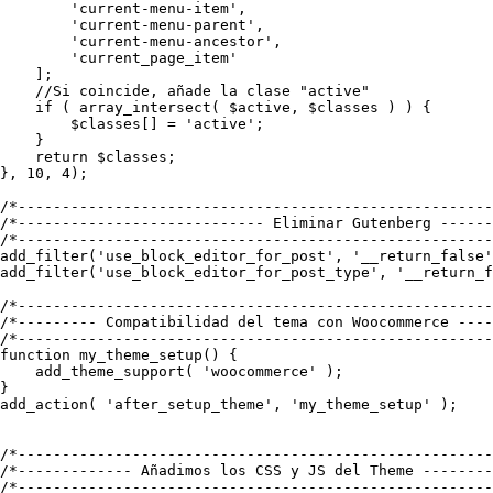
        'current-menu-item',

        'current-menu-parent',

        'current-menu-ancestor',

        'current_page_item'

    ];

    //Si coincide, añade la clase "active"

    if ( array_intersect( $active, $classes ) ) {

        $classes[] = 'active';

    }

    return $classes;

}, 10, 4);

/*------------------------------------------------------
/*---------------------------- Eliminar Gutenberg ------
/*------------------------------------------------------
add_filter('use_block_editor_for_post', '__return_false'
add_filter('use_block_editor_for_post_type', '__return_f
/*------------------------------------------------------
/*--------- Compatibilidad del tema con Woocommerce ----
/*------------------------------------------------------
function my_theme_setup() {

    add_theme_support( 'woocommerce' );

}

add_action( 'after_setup_theme', 'my_theme_setup' );

/*------------------------------------------------------
/*------------- Añadimos los CSS y JS del Theme --------
/*------------------------------------------------------