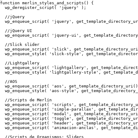
function merlin_styles_and_scripts() {

  wp_deregister_script( 'jquery' );

  //jQuery

  wp_enqueue_script( 'jquery', get_template_directory_ur
  //jQuery UI

  wp_enqueue_script( 'jquery-ui', get_template_directory
  //Slick slider

  wp_enqueue_script( 'slick', get_template_directory_uri
  wp_enqueue_style( 'slick-style', get_template_director
  //Lightgallery

  wp_enqueue_script( 'lightgallery', get_template_direct
  wp_enqueue_style( 'lightgallery-style', get_template_d
  //AOS

  wp_enqueue_script( 'aos', get_template_directory_uri()
  wp_enqueue_style( 'aos-style', get_template_directory_
  //Scripts de Merlín

  wp_enqueue_script( 'scripts', get_template_directory_u
  wp_enqueue_script( 'simple-parallax', get_template_dir
  wp_enqueue_script( 'modal', get_template_directory_uri
  wp_enqueue_script( 'toggle', get_template_directory_ur
  wp_enqueue_script( 'header', get_template_directory_ur
  wp_enqueue_script( 'animacion-anclas', get_template_di
  //Scripts de Organismos: Sliders
