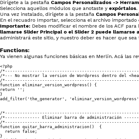
Dirígete a la pestaña
Campos Personalizados -> Herram
Selecciona aquellos módulos que anotaste y
expórtalos
.
Una vez instalado, dirígete a la pestaña
Campos Personal
En el recuadro Importar, selecciona el archivo importado
Importante:
Debes modificar el nombre de los ACF para h
llamarse Slider Principal o el Slider 2 puede llamarse
administrará este sitio, y nuestro deber es hacer que sea fá
Functions:
Ya vienen algunas funciones básicas en Merlín. Acá las r
<?php

/*------------------------------------------------------
/*--- No mostrar la version de Wordpress dentro del <hea
/*------------------------------------------------------
function eliminar_version_wordpress() {

return '';

}

add_filter('the_generator', 'eliminar_version_wordpress'
/*------------------------------------------------------
/*-------------- Eliminar barra de administración ------
/*------------------------------------------------------
function quitar_barra_administracion()  {

  return false;

}
