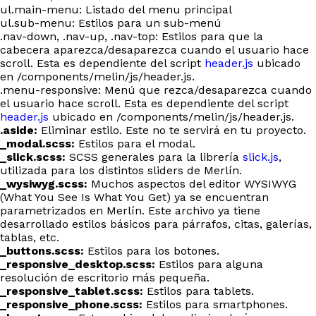
ul.main-menu: Listado del menu principal
ul.sub-menu: Estilos para un sub-menú
.nav-down, .nav-up, .nav-top: Estilos para que la
cabecera aparezca/desaparezca cuando el usuario hace
scroll. Esta es dependiente del script
header.js
ubicado
en /components/melin/js/header.js.
.menu-responsive: Menú que rezca/desaparezca cuando
el usuario hace scroll. Esta es dependiente del script
header.js
ubicado en /components/melin/js/header.js.
.aside:
Eliminar estilo. Este no te servirá en tu proyecto.
_modal.scss:
Estilos para el modal.
_slick.scss:
SCSS generales para la librería
slick.js
,
utilizada para los distintos sliders de Merlín.
_wysiwyg.scss:
Muchos aspectos del editor WYSIWYG
(What You See Is What You Get) ya se encuentran
parametrizados en Merlín. Este archivo ya tiene
desarrollado estilos básicos para párrafos, citas, galerías,
tablas, etc.
_buttons.scss:
Estilos para los botones.
_responsive_desktop.scss:
Estilos para alguna
resolución de escritorio más pequeña.
_responsive_tablet.scss:
Estilos para tablets.
_responsive_phone.scss:
Estilos para smartphones.