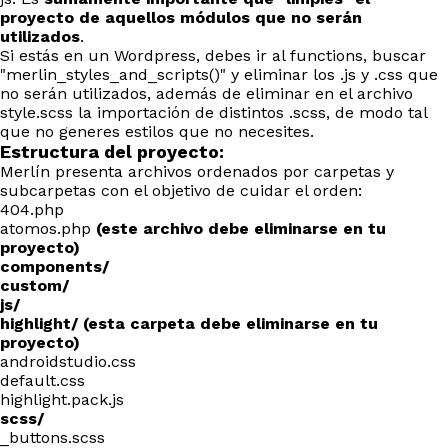
proyecto de aquellos módulos que no serán
utilizados
.
Si estás en un Wordpress, debes ir al functions, buscar
"merlin_styles_and_scripts()" y eliminar los .js y .css que
no serán utilizados, además de eliminar en el archivo
style.scss la importación de distintos .scss, de modo tal
que no generes estilos que no necesites.
Estructura del proyecto:
Merlín presenta archivos ordenados por carpetas y
subcarpetas con el objetivo de cuidar el orden:
404.php
atomos.php
(este archivo debe eliminarse en tu
proyecto)
components/
custom/
js/
highlight/ (esta carpeta debe eliminarse en tu
proyecto)
androidstudio.css
default.css
highlight.pack.js
scss/
_buttons.scss