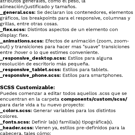
atributos generales, como el peso, la
alineación/justificado y tamaños.
_general.scss:
Se declaran los contenedores, elementos
gráficos, los breakpoints para el responsive, columnas y
grillas, entre otras cosas.
_flex.scss:
Distintos aspectos de un elemento con
display: flex.
_animations.scss:
Efectos de animación (zoom, zoom-
out) y transiciones para hacer mas "suave" transiciones
entre :hover o lo que estimes conveniente.
_responsive_desktop.scss:
Estilos para alguna
resolución de escritorio más pequeña.
_responsive_tablet.scss:
Estilos para tablets.
_responsive_phone.scss:
Estilos para smartphones.
SCSS Customizable:
Puedes comenzar a editar todos aquellos .scss que se
encuentran en la carpeta
components/custom/scss/
para darle vida a tu nuevo proyecto:
_colors.scss:
Generar variables para los distintos
colores.
_fonts.scss:
Definir la(s) familia(s) tipográfica(s).
_header.scss:
Vienen ya, estilos pre-definidos para la
cabecera, tales cómo: