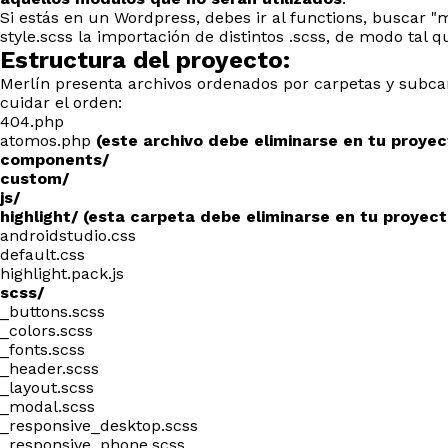
Si estás en un Wordpress, debes ir al functions, buscar "m
style.scss la importación de distintos .scss, de modo tal 
Estructura del proyecto:
Merlín presenta archivos ordenados por carpetas y subcar
cuidar el orden:
404.php
atomos.php
(este archivo debe eliminarse en tu proyec
components/
custom/
js/
highlight/ (esta carpeta debe eliminarse en tu proyect
androidstudio.css
default.css
highlight.pack.js
scss/
_buttons.scss
_colors.scss
_fonts.scss
_header.scss
_layout.scss
_modal.scss
_responsive_desktop.scss
_responsive_phone.scss