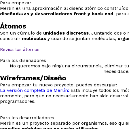
Para empezar
Merlín es una aproximación al diseño atómico construído 
Menú
diseñadores y desarrolladores front y back end
, para 
Átomos
Son un cúmulo de
unidades discretas
. Juntando dos o 
construir
moléculas
y cuando se juntan moléculas,
orga
Revisa los átomos
Para los diseñadores
No queremos bajo ninguna circunstancia, eliminar tu 
necesidade
Wireframes/Diseño
Para empezar tu nuevo proyecto, puedes descargar:
La versión completa de Merlín:
Esta incluye todos los mó
momento, pero que no necesariamente han sido desarrol
programadores.
Para los desarrolladores
Merlín es un proyecto separado por organismos, eso quiere
aquellos módulos que no serán utilizados
.