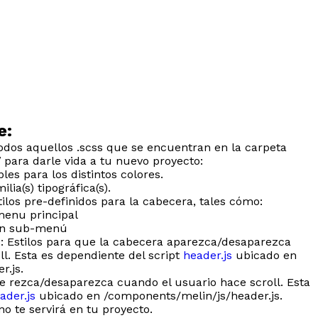
e:
dos aquellos .scss que se encuentran en la carpeta
/
para darle vida a tu nuevo proyecto:
les para los distintos colores.
ilia(s) tipográfica(s).
tilos pre-definidos para la cabecera, tales cómo:
menu principal
 un sub-menú
p: Estilos para que la cabecera aparezca/desaparezca
l. Esta es dependiente del script
header.js
ubicado en
r.js.
 rezca/desaparezca cuando el usuario hace scroll. Esta
ader.js
ubicado en /components/melin/js/header.js.
no te servirá en tu proyecto.