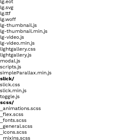
lg.eot
lg.svg
lg.ttf
lg.woff
lg-thumbnail.js
lg-thumbnail.min.js
lg-video.js
lg-video.min.js
lightgallery.css
lightgallery.js
modal.js
scripts.js
simpleParallax.min.js
slick/
slick.css
slick.min.js
toggle.js
scss/
_animations.scss
_flex.scss
_fonts.scss
_general.scss
_icons.scss
_mixins.scss