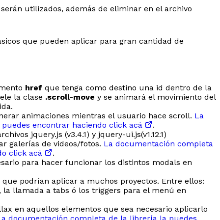
o serán utilizados, además de eliminar en el archivo
ásicos que pueden aplicar para gran cantidad de
emento
href
que tenga como destino una id dentro de la
ele la clase
.scroll-move
y se animará el movimiento del
ida.
nerar animaciones mientras el usuario hace scroll.
La
 puedes encontrar haciendo click acá
.
hivos jquery.js (v3.4.1) y jquery-ui.js(v1.12.1)
r galerías de videos/fotos.
La documentación completa
do click acá
.
ario para hacer funcionar los distintos modals en
 que podrían aplicar a muchos proyectos. Entre ellos:
 la llamada a tabs ó los triggers para el menú en
lax en aquellos elementos que sea necesario aplicarlo
La documentación completa de la librería la puedes