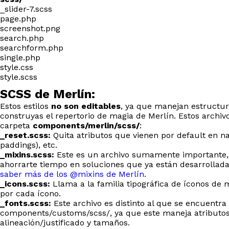
_slider-7.scss
page.php
screenshot.png
search.php
searchform.php
single.php
style.css
style.scss
SCSS de Merlín:
Estos estilos
no son editables
, ya que manejan estructur
construyas el repertorio de magia de Merlín. Estos archiv
carpeta
components/merlin/scss/
:
_reset.scss:
Quita atributos que vienen por default en 
paddings), etc.
_mixins.scss:
Este es un archivo sumamente importante,
ahorrarte tiempo en soluciones que ya están desarrollad
saber más de los @mixins de Merlín
.
_icons.scss:
Llama a la familia tipográfica de íconos de 
por cada ícono.
_fonts.scss:
Este archivo es distinto al que se encuentra
components/customs/scss/, ya que este maneja atributos 
alineación/justificado y tamaños.