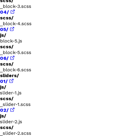
scss/
_block-3.scss
04/
scss/
_block-4.scss
05/
js/
block-5.js
scss/
_block-5.scss
06/
scss/
_block-6.scss
sliders/
01/
js/
slider-1.js
scss/
_slider-1.scss
02/
js/
slider-2.js
scss/
_slider-2.scss