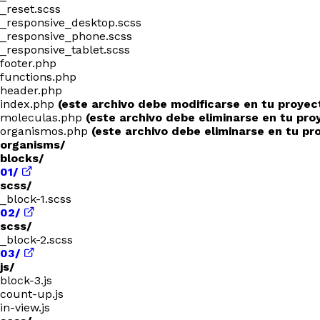
_reset.scss
_responsive_desktop.scss
_responsive_phone.scss
_responsive_tablet.scss
footer.php
functions.php
header.php
index.php
(este archivo debe modificarse en tu proyec
moleculas.php
(este archivo debe eliminarse en tu pro
organismos.php
(este archivo debe eliminarse en tu pr
organisms/
blocks/
01/
scss/
_block-1.scss
02/
scss/
_block-2.scss
03/
js/
block-3.js
count-up.js
in-view.js