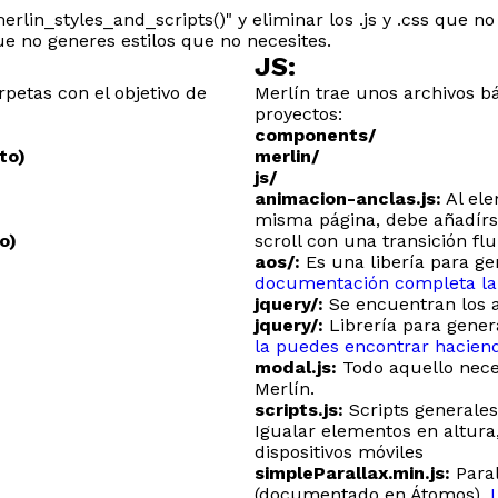
erlin_styles_and_scripts()" y eliminar los .js y .css que n
que no generes estilos que no necesites.
JS:
petas con el objetivo de
Merlín trae unos archivos b
proyectos:
components/
to)
merlin/
js/
animacion-anclas.js:
Al el
misma página, debe añadírs
o)
scroll con una transición flu
aos/:
Es una libería para ge
documentación completa la
jquery/:
Se encuentran los arc
jquery/:
Librería para genera
la puedes encontrar hacien
modal.js:
Todo aquello neces
Merlín.
scripts.js:
Scripts generales
Igualar elementos en altura,
dispositivos móviles
simpleParallax.min.js:
Paral
(documentado en Átomos).