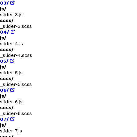
03/
js/
slider-3.js
scss/
_slider-3.scss
04/
js/
slider-4.js
scss/
_slider-4.scss
05/
js/
slider-5.js
scss/
_slider-5.scss
06/
js/
slider-6.js
scss/
_slider-6.scss
07/
js/
slider-7.js
scss/