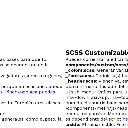
SCSS Customizabl
as bases para que tu
Puedes comenzar a editar to
os se encuentran en la
components/custom/scss
_colors.scss:
Generar variab
navegadores (como márgenes,
_fonts.scss:
Definir la(s) fam
_header.scss:
Vienen ya, es
 porque en ocasiones puede
ul.main-menu: Listado del 
as.
Pinchando acá puedes
ul.sub-menu: Estilos para
.nav-down, .nav-up, .nav-to
merlín. También crea clases
cuando el usuario hace scrol
/components/melin/js/heade
 en
.menu-responsive: Menú que
generales, como el peso, la
es dependiente del script
he
.aside:
Eliminar estilo. Este 