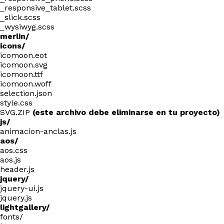
_responsive_tablet.scss
_slick.scss
_wysiwyg.scss
merlin/
icons/
icomoon.eot
icomoon.svg
icomoon.ttf
icomoon.woff
selection.json
style.css
SVG.ZIP
(este archivo debe eliminarse en tu proyecto)
js/
animacion-anclas.js
aos/
aos.css
aos.js
header.js
jquery/
jquery-ui.js
jquery.js
lightgallery/
fonts/