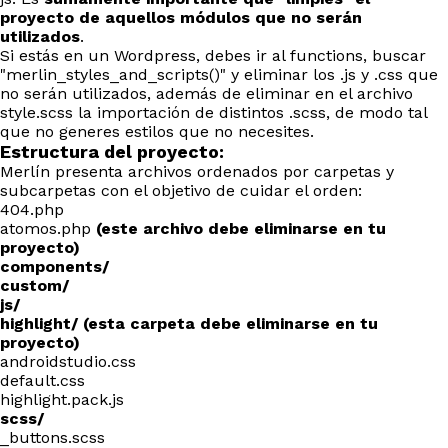
proyecto de aquellos módulos que no serán
utilizados
.
Si estás en un Wordpress, debes ir al functions, buscar
"merlin_styles_and_scripts()" y eliminar los .js y .css que
no serán utilizados, además de eliminar en el archivo
style.scss la importación de distintos .scss, de modo tal
que no generes estilos que no necesites.
Estructura del proyecto:
Merlín presenta archivos ordenados por carpetas y
subcarpetas con el objetivo de cuidar el orden:
404.php
atomos.php
(este archivo debe eliminarse en tu
proyecto)
components/
custom/
js/
highlight/ (esta carpeta debe eliminarse en tu
proyecto)
androidstudio.css
default.css
highlight.pack.js
scss/
_buttons.scss