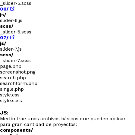
_slider-5.scss
06/
js/
slider-6.js
scss/
_slider-6.scss
07/
js/
slider-7.js
scss/
_slider-7.scss
page.php
screenshot.png
search.php
searchform.php
single.php
style.css
style.scss
JS:
Merlín trae unos archivos básicos que pueden aplicar
para gran cantidad de proyectos:
components/