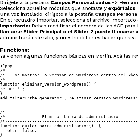
Dirígete a la pestaña
Campos Personalizados -> Herram
Selecciona aquellos módulos que anotaste y
expórtalos
.
Una vez instalado, dirígete a la pestaña
Campos Personal
En el recuadro Importar, selecciona el archivo importado
Importante:
Debes modificar el nombre de los ACF para h
llamarse Slider Principal o el Slider 2 puede llamarse
administrará este sitio, y nuestro deber es hacer que sea fá
Functions:
Ya vienen algunas funciones básicas en Merlín. Acá las r
<?php

/*------------------------------------------------------
/*--- No mostrar la version de Wordpress dentro del <hea
/*------------------------------------------------------
function eliminar_version_wordpress() {

return '';

}

add_filter('the_generator', 'eliminar_version_wordpress'
/*------------------------------------------------------
/*-------------- Eliminar barra de administración ------
/*------------------------------------------------------
function quitar_barra_administracion()  {

  return false;

}
