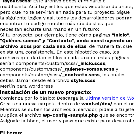
_layout.scss:
Este archivo debes eliminarlo ó
modificarlo. Acá hay estilos que estas visualizando ahora,
pero que no te servirán en nada para tu proyecto. Sigue
la siguiente lógica y así, todos los desarrolladores podrán
encontrar tu código mucho más rápido si es que
necesitan echarte una mano en un futuro:
Si tu proyecto, por ejemplo, tiene cómo páginas
"Inicio",
"Quiénes somos" y "Contacto"
,
anda construyendo un
archivo .scss por cada una de ellas
, de manera tal que
exista una consistencia. En este hipotético caso, los
archivos que darían estilos a cada una de estas páginas
serían components/custom/scss/
_inicio.scss
,
components/custom/scss/
_quienes-somos.scss
y
components/custom/scss/
_contacto.scss
, los cuales
debes llamar desde el archivo
style.scss
.
Merlín para Wordpress
Instalación de un nuevo proyecto:
Comienza por lo básico: Descarga la
última versión de W
Crea una nueva carpeta dentro de
want.cl/dev/
con el no
Mientras se suben los archivos al servidor, pídele a tu j
Duplica el archivo
wp-config-sample.php
que se encontr
Asígnale la bbdd, el user y pass que existe para desarroll
El tema: