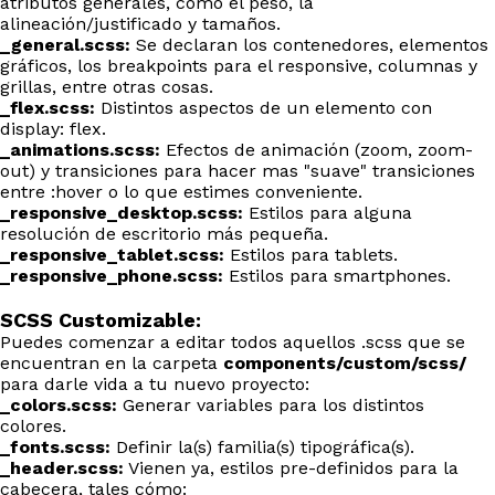
atributos generales, como el peso, la
alineación/justificado y tamaños.
_general.scss:
Se declaran los contenedores, elementos
gráficos, los breakpoints para el responsive, columnas y
grillas, entre otras cosas.
_flex.scss:
Distintos aspectos de un elemento con
display: flex.
_animations.scss:
Efectos de animación (zoom, zoom-
out) y transiciones para hacer mas "suave" transiciones
entre :hover o lo que estimes conveniente.
_responsive_desktop.scss:
Estilos para alguna
resolución de escritorio más pequeña.
_responsive_tablet.scss:
Estilos para tablets.
_responsive_phone.scss:
Estilos para smartphones.
SCSS Customizable:
Puedes comenzar a editar todos aquellos .scss que se
encuentran en la carpeta
components/custom/scss/
para darle vida a tu nuevo proyecto:
_colors.scss:
Generar variables para los distintos
colores.
_fonts.scss:
Definir la(s) familia(s) tipográfica(s).
_header.scss:
Vienen ya, estilos pre-definidos para la
cabecera, tales cómo: