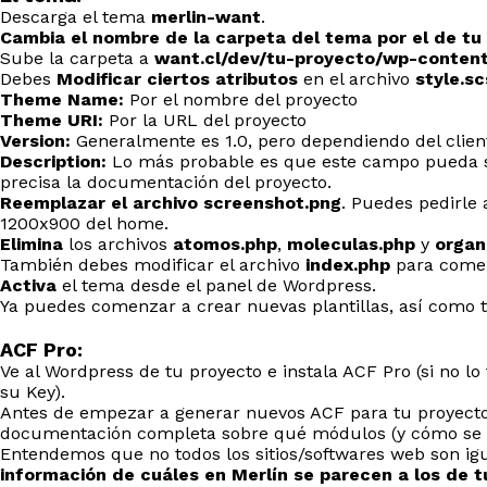
Descarga el tema
merlin-want
.
Cambia el nombre de la carpeta del tema por el de tu
Sube la carpeta a
want.cl/dev/tu-proyecto/wp-conten
Debes
Modificar ciertos atributos
en el archivo
style.sc
Theme Name:
Por el nombre del proyecto
Theme URI:
Por la URL del proyecto
Version:
Generalmente es 1.0, pero dependiendo del client
Description:
Lo más probable es que este campo pueda se
precisa la documentación del proyecto.
Reemplazar el archivo screenshot.png
. Puedes pedirle 
1200x900 del home.
Elimina
los archivos
atomos.php
,
moleculas.php
y
organ
También debes modificar el archivo
index.php
para comen
Activa
el tema desde el panel de Wordpress.
Ya puedes comenzar a crear nuevas plantillas, así como 
ACF Pro:
Ve al Wordpress de tu proyecto e instala ACF Pro (si no lo
su Key).
Antes de empezar a generar nuevos ACF para tu proyect
documentación completa sobre qué módulos (y cómo se ll
Entendemos que no todos los sitios/softwares web son igu
información de cuáles en Merlín se parecen a los de t