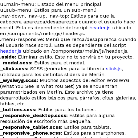
ul.main-menu: Listado del menu principal
ul.sub-menu: Estilos para un sub-menú
.nav-down, .nav-up, .nav-top: Estilos para que la
cabecera aparezca/desaparezca cuando el usuario hace
scroll. Esta es dependiente del script
header.js
ubicado
en /components/melin/js/header.js.
.menu-responsive: Menú que rezca/desaparezca cuando
el usuario hace scroll. Esta es dependiente del script
header.js
ubicado en /components/melin/js/header.js.
.aside:
Eliminar estilo. Este no te servirá en tu proyecto.
_modal.scss:
Estilos para el modal.
_slick.scss:
SCSS generales para la librería
slick.js
,
utilizada para los distintos sliders de Merlín.
_wysiwyg.scss:
Muchos aspectos del editor WYSIWYG
(What You See Is What You Get) ya se encuentran
parametrizados en Merlín. Este archivo ya tiene
desarrollado estilos básicos para párrafos, citas, galerías,
tablas, etc.
_buttons.scss:
Estilos para los botones.
_responsive_desktop.scss:
Estilos para alguna
resolución de escritorio más pequeña.
_responsive_tablet.scss:
Estilos para tablets.
_responsive_phone.scss:
Estilos para smartphones.