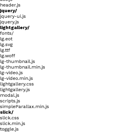
header.js
jquery/
jquery-ui.js
jquery.js
lightgallery/
fonts/
lg.eot
lg.svg
lg.ttf
lg.woff
lg-thumbnail.js
lg-thumbnail.min.js
lg-video.js
lg-video.min.js
lightgallery.css
lightgallery.js
modal.js
scripts.js
simpleParallax.min.js
slick/
slick.css
slick.min.js
toggle.js