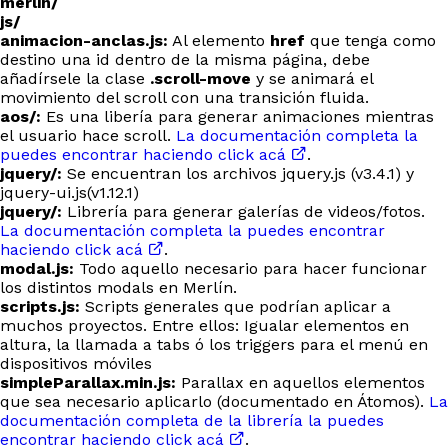
merlin/
js/
animacion-anclas.js:
Al elemento
href
que tenga como
destino una id dentro de la misma página, debe
añadírsele la clase
.scroll-move
y se animará el
movimiento del scroll con una transición fluida.
aos/:
Es una libería para generar animaciones mientras
el usuario hace scroll.
La documentación completa la
puedes encontrar haciendo click acá
.
jquery/:
Se encuentran los archivos jquery.js (v3.4.1) y
jquery-ui.js(v1.12.1)
jquery/:
Librería para generar galerías de videos/fotos.
La documentación completa la puedes encontrar
haciendo click acá
.
modal.js:
Todo aquello necesario para hacer funcionar
los distintos modals en Merlín.
scripts.js:
Scripts generales que podrían aplicar a
muchos proyectos. Entre ellos: Igualar elementos en
altura, la llamada a tabs ó los triggers para el menú en
dispositivos móviles
simpleParallax.min.js:
Parallax en aquellos elementos
que sea necesario aplicarlo (documentado en Átomos).
La
documentación completa de la librería la puedes
encontrar haciendo click acá
.