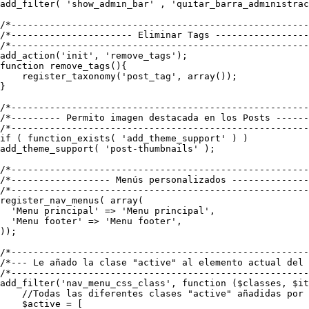
add_filter( 'show_admin_bar' , 'quitar_barra_administrac
/*------------------------------------------------------
/*---------------------- Eliminar Tags -----------------
/*------------------------------------------------------
add_action('init', 'remove_tags');

function remove_tags(){

    register_taxonomy('post_tag', array());

}

/*------------------------------------------------------
/*--------- Permito imagen destacada en los Posts ------
/*------------------------------------------------------
if ( function_exists( 'add_theme_support' ) )

add_theme_support( 'post-thumbnails' );

/*------------------------------------------------------
/*------------------ Menús personalizados --------------
/*------------------------------------------------------
register_nav_menus( array(

  'Menu principal' => 'Menu principal',

  'Menu footer' => 'Menu footer',

));

/*------------------------------------------------------
/*--- Le añado la clase "active" al elemento actual del 
/*------------------------------------------------------
add_filter('nav_menu_css_class', function ($classes, $it
    //Todas las diferentes clases "active" añadidas por 
    $active = [
