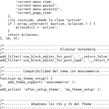
        'current-menu-item',

        'current-menu-parent',

        'current-menu-ancestor',

        'current_page_item'

    ];

    //Si coincide, añade la clase "active"

    if ( array_intersect( $active, $classes ) ) {

        $classes[] = 'active';

    }

    return $classes;

}, 10, 4);

/*------------------------------------------------------
/*---------------------------- Eliminar Gutenberg ------
/*------------------------------------------------------
add_filter('use_block_editor_for_post', '__return_false'
add_filter('use_block_editor_for_post_type', '__return_f
/*------------------------------------------------------
/*--------- Compatibilidad del tema con Woocommerce ----
/*------------------------------------------------------
function my_theme_setup() {

    add_theme_support( 'woocommerce' );

}

add_action( 'after_setup_theme', 'my_theme_setup' );

/*------------------------------------------------------
/*------------- Añadimos los CSS y JS del Theme --------
/*------------------------------------------------------