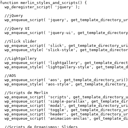
function merlin_styles_and_scripts() {

  wp_deregister_script( 'jquery' );

  //jQuery

  wp_enqueue_script( 'jquery', get_template_directory_ur
  //jQuery UI

  wp_enqueue_script( 'jquery-ui', get_template_directory
  //Slick slider

  wp_enqueue_script( 'slick', get_template_directory_uri
  wp_enqueue_style( 'slick-style', get_template_director
  //Lightgallery

  wp_enqueue_script( 'lightgallery', get_template_direct
  wp_enqueue_style( 'lightgallery-style', get_template_d
  //AOS

  wp_enqueue_script( 'aos', get_template_directory_uri()
  wp_enqueue_style( 'aos-style', get_template_directory_
  //Scripts de Merlín

  wp_enqueue_script( 'scripts', get_template_directory_u
  wp_enqueue_script( 'simple-parallax', get_template_dir
  wp_enqueue_script( 'modal', get_template_directory_uri
  wp_enqueue_script( 'toggle', get_template_directory_ur
  wp_enqueue_script( 'header', get_template_directory_ur
  wp_enqueue_script( 'animacion-anclas', get_template_di
  //Scripts de Organismos: Sliders
