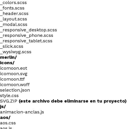
_colors.scss
_fonts.scss
_header.scss
_layout.scss
_modal.scss
_responsive_desktop.scss
_responsive_phone.scss
_responsive_tablet.scss
_slick.scss
_wysiwyg.scss
merlin/
icons/
icomoon.eot
icomoon.svg
icomoon.ttf
icomoon.woff
selection.json
style.css
SVG.ZIP
(este archivo debe eliminarse en tu proyecto)
js/
animacion-anclas.js
aos/
aos.css
aos.js