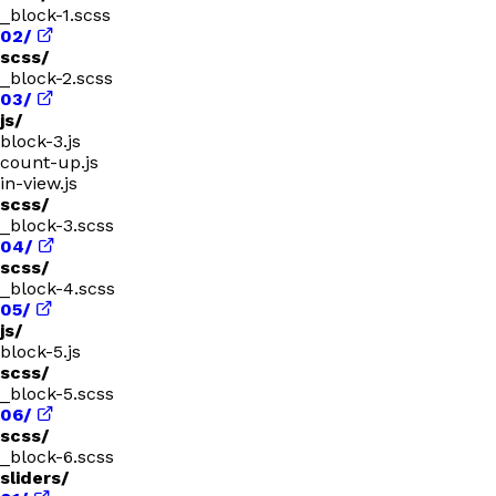
_block-1.scss
02/
scss/
_block-2.scss
03/
js/
block-3.js
count-up.js
in-view.js
scss/
_block-3.scss
04/
scss/
_block-4.scss
05/
js/
block-5.js
scss/
_block-5.scss
06/
scss/
_block-6.scss
sliders/