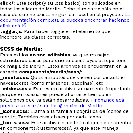
slick/:
Este script (y su .css básico) son aplicados en
todos los sliders de Merlín. Debe eliminarse sólo en el
caso de que no exista ningún carrusel en el proyecto.
La
documentación completa la puedes encontrar haciendo
click acá
.
toggle.js:
Para hacer toggle en el elemento que
incorpore las clases correctas.
SCSS de Merlín:
Estos estilos
no son editables
, ya que manejan
estructuras bases para que tu construyas el repertorio
de magia de Merlín. Estos archivos se encuentran en la
carpeta
components/merlin/scss/
:
_reset.scss:
Quita atributos que vienen por default en
navegadores (como márgenes, paddings), etc.
_mixins.scss:
Este es un archivo sumamente importante,
porque en ocasiones puede ahorrarte tiempo en
soluciones que ya están desarrolladas.
Pinchando acá
puedes saber más de los @mixins de Merlín
.
_icons.scss:
Llama a la familia tipográfica de íconos de
merlín. También crea clases por cada ícono.
_fonts.scss:
Este archivo es distinto al que se encuentra
en components/customs/scss/, ya que este maneja