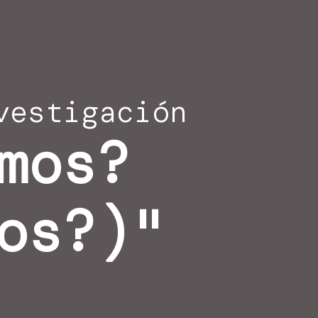
vestigación
mos?
os?)"