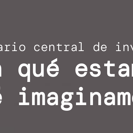
ario central de in
n qué esta
é imaginam