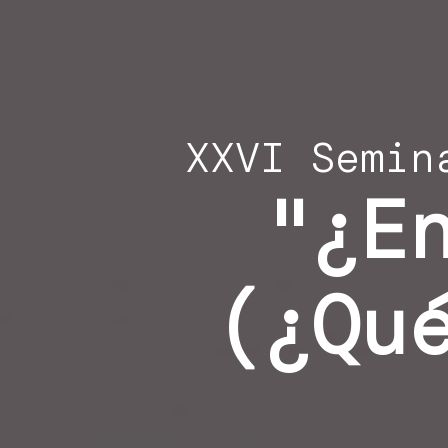
XXVI Semin
"¿E
(¿Qu