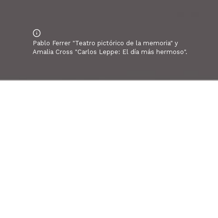
Pablo Ferrer "Teatro pictórico de la memoria" y
Amalia Cross "Carlos Leppe: El día más hermoso".
Queridas y queridos,
Este
viernes 13
de octubre
de Arte PUCV
«¿En qué es
Para esta ocasión tenemos inv
pictórico de la memoria
»
y
Cross**
que presentará
«Ca
El encuentro es en el horario
calle
Lusitania # 68, Mirafl